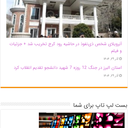
اَبَر‌ویلای شخص ذی‌نفوذ در حاشیه‌ رود کرج تخریب شد + جزئیات
و فیلم
آذر ۲۹, ۱۴۰۴
استان البرز در جنگ 12 روزه 7 شهید دانشجو تقدیم انقلاب کرد
آذر ۲۹, ۱۴۰۴
بست لپ تاپ برای شما