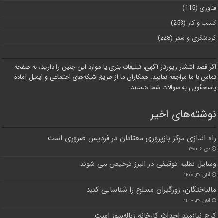
فناوری
(115)
کسب و کار
(253)
گردشگری و سفر
(228)
اگر قصد انتشار رپورتاژ آگهی، تبلیغات بنری یا موارد این چنین را دارید، به صفحه
تماس با ما مراجعه نمایید. همکاران ما از طریق شبکه‌های اجتماعی و ایمیل آماده
پاسخگویی به سوالات شما هستند.
نوشته‌های اخیر
راه اندازی مرکز بازپروری معتادان در فردیس ضروری است
دی ۶, ۱۴۰۰
وسایل نقلیه توقیفی در البرز ترخیص می شوند
آبان ۳۰, ۱۴۰۰
مالباختگان، زورگیران مسلح را شناسایی کنید
آبان ۳۰, ۱۴۰۰
کرج نیازمند احداث کارخانه زباله‌سوز است