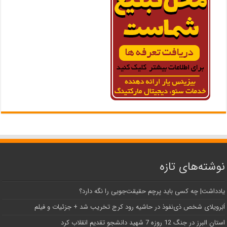
نوشته‌های تازه
یادداشت| ‌چه کسی باید پرچم حقیقت‌جویی را نگه دارد؟
اَبَر‌ویلای شخص ذی‌نفوذ در حاشیه‌ رود کرج تخریب شد + جزئیات و فیلم
استان البرز در جنگ 12 روزه 7 شهید دانشجو تقدیم انقلاب کرد