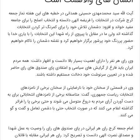
انسان های والاهمت است
آیت الله سید محمدمهدی حسینی همدانی در خطبه های این هفته نماز جمعه
کرج شرکت در انتخابات را فریضه الهی دانسته و انتخاب اصلح را برای جامعه
مفید خواند و افزود: دشمنان تلاش خود را برای کمرنگ تر کردن انتخابات
گذاشته اند ولی ما در مقابل با پیروی از راه شهدا این انتخابات را با یاری خدا با
حضور پررنگ خود پرشور برگزار خواهیم کرد و نقشه دشمنان را ناکام خواهیم
کرد.
وی رای هر نفر را دارای اهمیت بسیار بالا دانست و اظهار داشت: همه مردم
ایران باید فارغ از گرایش های سیاسی و اعتقادی پای صندوق های رای حاضر
شده و در تعیین سرنوشت خود دخالت مستقیم داشته باشند.
وی در قسمتی از سخنان خود با نارضایتی از سخنان برخی از نامزدهای
انتخابات ریاست جمهوری، گفت: متاسفانه برخی از نامزدهای انتخاباتی برای به
دست آوردن آرای مردم به دروغ متوسل می شوند و حتی برخی پا را فراتر
گذاشته اعلام می کنند که در صورت انتخاب حتی با دشمن تعامل و گفت و گو
می کنند.
امام جمعه کرج رای هر ایرانی در پای صندوق های رای را وصیت به عمل شهدا
و مصداق نصرت الهی دانست و تصریح کرد: رای هر ایرانی مقابله با قاتلان