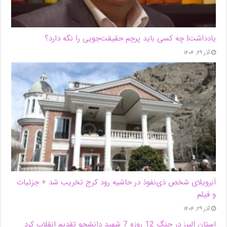
یادداشت| ‌چه کسی باید پرچم حقیقت‌جویی را نگه دارد؟
آذر ۲۹, ۱۴۰۴
اَبَر‌ویلای شخص ذی‌نفوذ در حاشیه‌ رود کرج تخریب شد + جزئیات
و فیلم
آذر ۲۹, ۱۴۰۴
استان البرز در جنگ 12 روزه 7 شهید دانشجو تقدیم انقلاب کرد