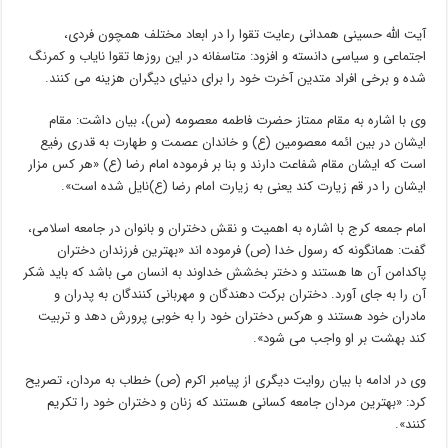
آیت الله حسینی همدانی رعایت تقوا را در ابعاد مختلف همچون فردی،
اجتماعی و سیاسی دانسته و افزود: متاسفانه در این روزها تقوا نایاب و کمرنگ
شده و برخی افراد متدین آخرت خود را برای دنیای دیگران هزینه می کنند.
وی با اشاره به مقام ممتاز حضرت فاطمه معصومه (س)، بیان داشت: مقام
ایشان در بین ائمه معصومین (ع) و خاندان عصمت و طهارت به قدری رفیع
است که ایشان مقام شفاعت دارند و بنا بر فرموده امام رضا (ع) «هر کس مزار
ایشان را در قم زیارت کند یعنی به زیارت امام رضا (ع)‌نایل شده است».
امام جمعه کرج با اشاره به اهمیت و نقش دختران و بانوان در جامعه اسلامی،
گفت: همانگونه که رسول خدا (ص) فرموده اند «بهترین فرزندان دختران
پاکدامن آن ها هستند و دختر بخشش خداوند به انسان می باشد که باید شکر
آن را به جای آورد. دختران برکت دهندگان و مهربانی کنندگان به پدران و
مادران خود هستند و هرکس دختران خود را به خوبی پرورش دهد و تربیت
کند بهشت بر او واجب می شود».
وی در ادامه با بیان روایت دیگری از پیامبر اکرم (ص) خطاب به مردان، تصریح
کرد: «بهترین مردان جامعه کسانی هستند که زنان و دختران خود را تکریم
کنند».