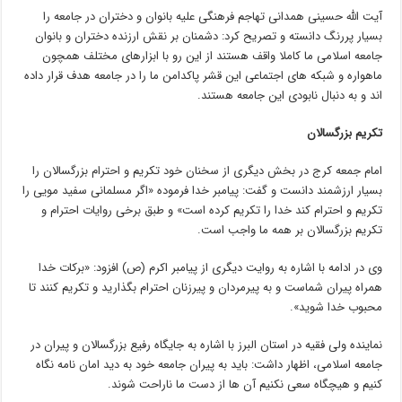
آیت الله حسینی همدانی تهاجم فرهنگی علیه بانوان و دختران در جامعه را
بسیار پررنگ دانسته و تصریح کرد: دشمنان بر نقش ارزنده دختران و بانوان
جامعه اسلامی ما کاملا واقف هستند از این رو با ابزارهای مختلف همچون
ماهواره و شبکه های اجتماعی این قشر پاکدامن ما را در جامعه هدف قرار داده
اند و به دنبال نابودی این جامعه هستند.
تکریم بزرگسالان
امام جمعه کرج در بخش دیگری از سخنان خود تکریم و احترام بزرگسالان را
بسیار ارزشمند دانست و گفت: پیامبر خدا فرموده «‌اگر مسلمانی سفید مویی را
تکریم و احترام کند خدا را تکریم کرده است» و طبق برخی روایات احترام و
تکریم بزرگسالان بر همه ما واجب است.
وی در ادامه با اشاره به روایت دیگری از پیامبر اکرم (ص) افزود: «برکات خدا
همراه پیران شماست و به پیرمردان و پیرزنان احترام بگذارید و تکریم کنند تا
محبوب خدا شوید».
نماینده ولی فقیه در استان البرز با اشاره به جایگاه رفیع بزرگسالان و پیران در
جامعه اسلامی، اظهار داشت: باید به پیران جامعه خود به دید امان نامه نگاه
کنیم و هیچگاه سعی نکنیم آن ها از دست ما ناراحت شوند.