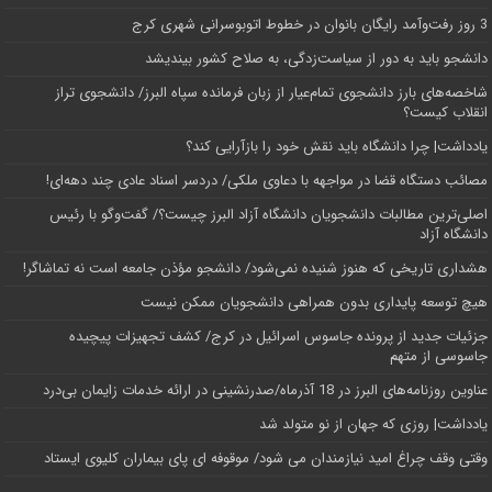
3 روز رفت‌وآمد رایگان بانوان در خطوط اتوبوسرانی شهری کرج
دانشجو باید به دور از سیاست‌زدگی، به صلاح کشور بیندیشد
شاخصه‌های بارز دانشجوی تمام‌عیار از زبان فرمانده سپاه البرز/ دانشجوی تراز
انقلاب کیست؟
یادداشت| چرا دانشگاه باید نقش خود را بازآرایی کند؟
مصائب دستگاه قضا در مواجهه با دعاوی ملکی/ دردسر اسناد عادی چند‌ دهه‌ای!
اصلی‌ترین مطالبات دانشجویان دانشگاه آزاد البرز چیست؟/ گفت‌وگو با رئیس
دانشگاه آز‌اد
هشداری تاریخی که هنوز شنیده نمی‌شود/ دانشجو مؤذن جامعه است نه تماشاگر!
هیچ توسعه پایداری بدون همراهی دانشجویان ممکن نیست
جزئیات جدید از پرونده جاسوس اسرائیل در کرج/‌ کشف تجهیزات پیچیده
جاسوسی از متهم
عناوین روزنامه‌های البرز در ‌18 آذرماه/صدرنشینی در ارائه خدمات زایمان بی‌درد
یادداشت| روزی که جهان از نو متولد شد
وقتی وقف چراغ امید نیازمندان می شود/ موقوفه ای پای بیماران کلیوی ایستاد