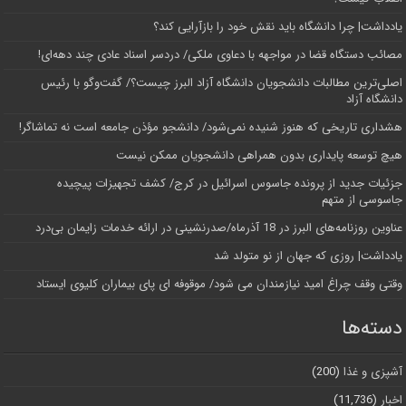
یادداشت| چرا دانشگاه باید نقش خود را بازآرایی کند؟
مصائب دستگاه قضا در مواجهه با دعاوی ملکی/ دردسر اسناد عادی چند‌ دهه‌ای!
اصلی‌ترین مطالبات دانشجویان دانشگاه آزاد البرز چیست؟/ گفت‌وگو با رئیس
دانشگاه آز‌اد
هشداری تاریخی که هنوز شنیده نمی‌شود/ دانشجو مؤذن جامعه است نه تماشاگر!
هیچ توسعه پایداری بدون همراهی دانشجویان ممکن نیست
جزئیات جدید از پرونده جاسوس اسرائیل در کرج/‌ کشف تجهیزات پیچیده
جاسوسی از متهم
عناوین روزنامه‌های البرز در ‌18 آذرماه/صدرنشینی در ارائه خدمات زایمان بی‌درد
یادداشت| روزی که جهان از نو متولد شد
وقتی وقف چراغ امید نیازمندان می شود/ موقوفه ای پای بیماران کلیوی ایستاد
دسته‌ها
آشپزی و غذا
(200)
اخبار
(11,736)