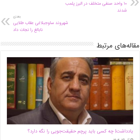
۱۰ واحد صنفی متخلف در البرز پلمب
شدند
بعدی
شهروند ساوجبلاغی عقاب طلایی
نابالغ را نجات داد
مقاله‌های مرتبط
یادداشت| ‌چه کسی باید پرچم حقیقت‌جویی را نگه دارد؟
آذر ۲۹, ۱۴۰۴