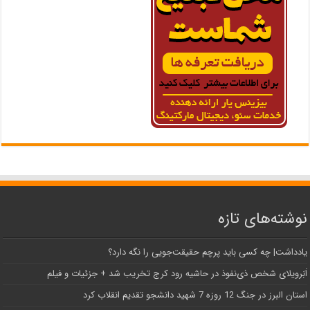
نوشته‌های تازه
یادداشت| ‌چه کسی باید پرچم حقیقت‌جویی را نگه دارد؟
اَبَر‌ویلای شخص ذی‌نفوذ در حاشیه‌ رود کرج تخریب شد + جزئیات و فیلم
استان البرز در جنگ 12 روزه 7 شهید دانشجو تقدیم انقلاب کرد