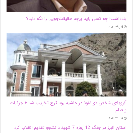
یادداشت| ‌چه کسی باید پرچم حقیقت‌جویی را نگه دارد؟
آذر ۲۹, ۱۴۰۴
اَبَر‌ویلای شخص ذی‌نفوذ در حاشیه‌ رود کرج تخریب شد + جزئیات
و فیلم
آذر ۲۹, ۱۴۰۴
استان البرز در جنگ 12 روزه 7 شهید دانشجو تقدیم انقلاب کرد