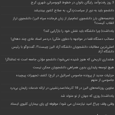
3 روز رفت‌وآمد رایگان بانوان در خطوط اتوبوسرانی شهری کرج
دانشجو باید به دور از سیاست‌زدگی، به صلاح کشور بیندیشد
شاخصه‌های بارز دانشجوی تمام‌عیار از زبان فرمانده سپاه البرز/ دانشجوی تراز
انقلاب کیست؟
یادداشت| چرا دانشگاه باید نقش خود را بازآرایی کند؟
مصائب دستگاه قضا در مواجهه با دعاوی ملکی/ دردسر اسناد عادی چند‌ دهه‌ای!
اصلی‌ترین مطالبات دانشجویان دانشگاه آزاد البرز چیست؟/ گفت‌وگو با رئیس
دانشگاه آز‌اد
هشداری تاریخی که هنوز شنیده نمی‌شود/ دانشجو مؤذن جامعه است نه تماشاگر!
هیچ توسعه پایداری بدون همراهی دانشجویان ممکن نیست
جزئیات جدید از پرونده جاسوس اسرائیل در کرج/‌ کشف تجهیزات پیچیده
جاسوسی از متهم
عناوین روزنامه‌های البرز در ‌18 آذرماه/صدرنشینی در ارائه خدمات زایمان بی‌درد
یادداشت| روزی که جهان از نو متولد شد
وقتی وقف چراغ امید نیازمندان می شود/ موقوفه ای پای بیماران کلیوی ایستاد