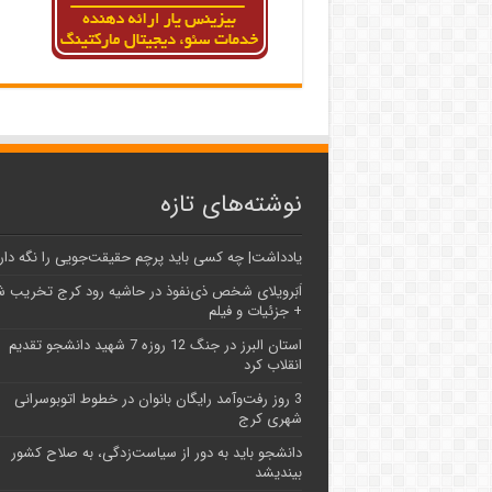
نوشته‌های تازه
یادداشت| ‌چه کسی باید پرچم حقیقت‌جویی را نگه دار
اَبَر‌ویلای شخص ذی‌نفوذ در حاشیه‌ رود کرج تخریب 
+ جزئیات و فیلم
استان البرز در جنگ 12 روزه 7 شهید دانشجو تقدیم
انقلاب کرد
3 روز رفت‌وآمد رایگان بانوان در خطوط اتوبوسرانی
شهری کرج
دانشجو باید به دور از سیاست‌زدگی، به صلاح کشور
بیندیشد