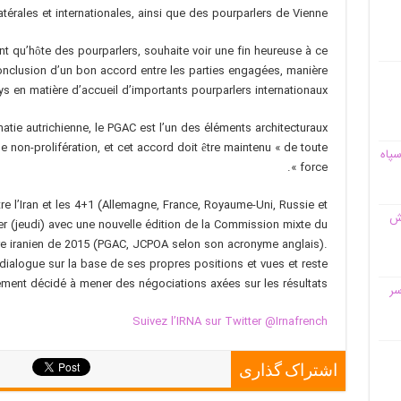
atérales et internationales, ainsi que des pourparlers de Vienne.
nt qu’hôte des pourparlers, souhaite voir une fin heureuse à ce
nclusion d’un bon accord entre les parties engagées, manière
ays en matière d’accueil d’importants pourparlers internationaux.
omatie autrichienne, le PGAC est l’un des éléments architecturaux
 non-prolifération, et cet accord doit être maintenu « de toute
سپاه
force ».
e l’Iran et les 4+1 (Allemagne, France, Royaume-Uni, Russie et
قش
er (jeudi) avec une nouvelle édition de la Commission mixte du
aire iranien de 2015 (PGAC, JCPOA selon son acronyme anglais).
u dialogue sur la base de ses propres positions et vues et reste
ment décidé à mener des négociations axées sur les résultats.
سر
Suivez l’IRNA sur Twitter @Irnafrench
اشتراک گذاری