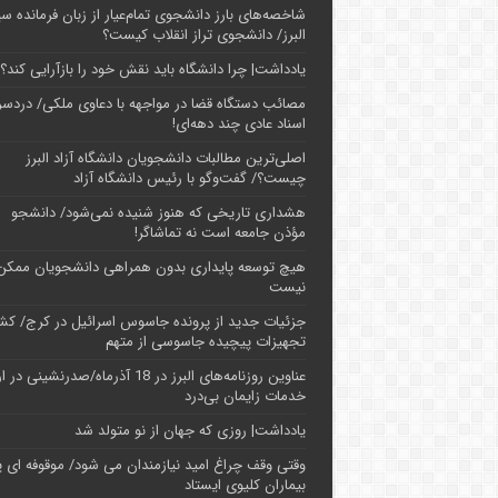
شاخصه‌های بارز دانشجوی تمام‌عیار از زبان فرمانده سپ
البرز/ دانشجوی تراز انقلاب کیست؟
یادداشت| چرا دانشگاه باید نقش خود را بازآرایی کند؟
مصائب دستگاه قضا در مواجهه با دعاوی ملکی/ دردسر
اسناد عادی چند‌ دهه‌ای!
اصلی‌ترین مطالبات دانشجویان دانشگاه آزاد البرز
چیست؟/ گفت‌وگو با رئیس دانشگاه آز‌اد
هشداری تاریخی که هنوز شنیده نمی‌شود/ دانشجو
مؤذن جامعه است نه تماشاگر!
هیچ توسعه پایداری بدون همراهی دانشجویان ممکن
نیست
جزئیات جدید از پرونده جاسوس اسرائیل در کرج/‌ ک
تجهیزات پیچیده جاسوسی از متهم
عناوین روزنامه‌های البرز در ‌18 آذرماه/صدرنشینی د
خدمات زایمان بی‌درد
یادداشت| روزی که جهان از نو متولد شد
وقتی وقف چراغ امید نیازمندان می شود/ موقوفه ای پ
بیماران کلیوی ایستاد