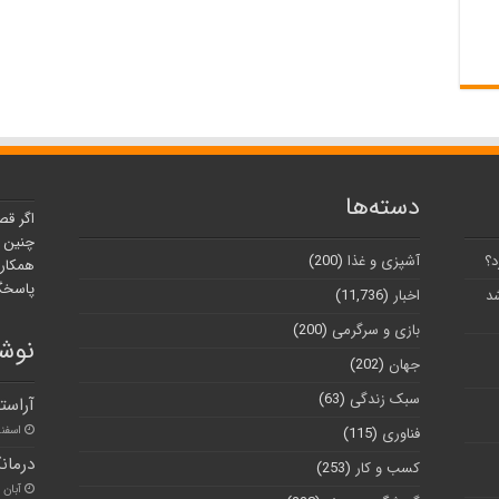
دسته‌ها
اگر قص
چنین ر
د؟
آشپزی و غذا
(200)
همکارا
پاسخگو
شد
اخبار
(11,736)
بازی و سرگرمی
(200)
نوشت
جهان
(202)
سبک زندگی
(63)
آراست
اسفند ۱۰, 
فناوری
(115)
درمان
کسب و کار
(253)
آبان ۳۰, ۱۴۰۰