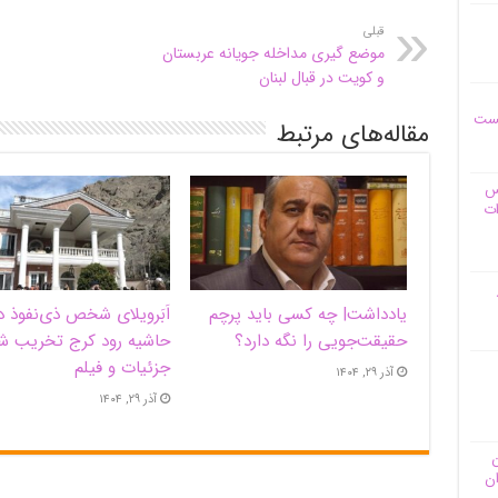
قبلی
موضع گیری مداخله جویانه عربستان
و کویت در قبال لبنان
یست
مقاله‌های مرتبط
وس
ات
یادداشت| ‌چه کسی باید پرچم
اَبَر‌ویلای شخص ذی‌نفوذ د
حقیقت‌جویی را نگه دارد؟
حاشیه‌ رود کرج تخریب ش
جزئیات و فیلم
آذر ۲۹, ۱۴۰۴
آذر ۲۹, ۱۴۰۴
ن
ان