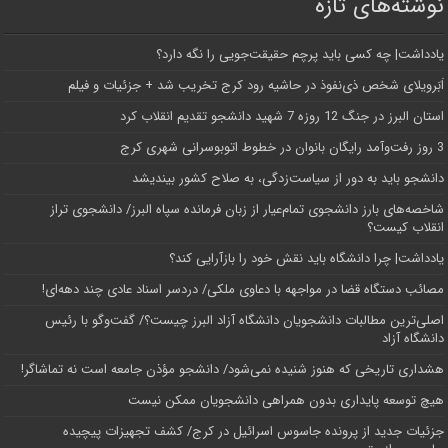
نوشته‌های تازه
یادداشت| ‌چه کسی باید پرچم حقیقت‌جویی را نگه دارد؟
اَبَر‌ویلای شخص ذی‌نفوذ در حاشیه‌ رود کرج تخریب شد + جزئیات و فیلم
استان البرز در جنگ 12 روزه 7 شهید دانشجو تقدیم انقلاب کرد
3 روز رفت‌وآمد رایگان بانوان در خطوط اتوبوسرانی شهری کرج
دانشجو باید به دور از سیاست‌زدگی، به صلاح کشور بیندیشد
شاخصه‌های بارز دانشجوی تمام‌عیار از زبان فرمانده سپاه البرز/ دانشجوی تراز
انقلاب کیست؟
یادداشت| چرا دانشگاه باید نقش خود را بازآرایی کند؟
مصائب دستگاه قضا در مواجهه با دعاوی ملکی/ دردسر اسناد عادی چند‌ دهه‌ای!
اصلی‌ترین مطالبات دانشجویان دانشگاه آزاد البرز چیست؟/ گفت‌وگو با رئیس
دانشگاه آز‌اد
هشداری تاریخی که هنوز شنیده نمی‌شود/ دانشجو مؤذن جامعه است نه تماشاگر!
هیچ توسعه پایداری بدون همراهی دانشجویان ممکن نیست
جزئیات جدید از پرونده جاسوس اسرائیل در کرج/‌ کشف تجهیزات پیچیده