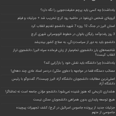
یادداشت| ‌چه کسی باید پرچم حقیقت‌جویی را نگه دارد؟
اَبَر‌ویلای شخص ذی‌نفوذ در حاشیه‌ رود کرج تخریب شد + جزئیات و فیلم
استان البرز در جنگ 12 روزه 7 شهید دانشجو تقدیم انقلاب کرد
3 روز رفت‌وآمد رایگان بانوان در خطوط اتوبوسرانی شهری کرج
دانشجو باید به دور از سیاست‌زدگی، به صلاح کشور بیندیشد
شاخصه‌های بارز دانشجوی تمام‌عیار از زبان فرمانده سپاه البرز/ دانشجوی تراز
انقلاب کیست؟
یادداشت| چرا دانشگاه باید نقش خود را بازآرایی کند؟
مصائب دستگاه قضا در مواجهه با دعاوی ملکی/ دردسر اسناد عادی چند‌ دهه‌ای!
اصلی‌ترین مطالبات دانشجویان دانشگاه آزاد البرز چیست؟/ گفت‌وگو با رئیس
دانشگاه آز‌اد
هشداری تاریخی که هنوز شنیده نمی‌شود/ دانشجو مؤذن جامعه است نه تماشاگر!
هیچ توسعه پایداری بدون همراهی دانشجویان ممکن نیست
جزئیات جدید از پرونده جاسوس اسرائیل در کرج/‌ کشف تجهیزات پیچیده
جاسوسی از متهم