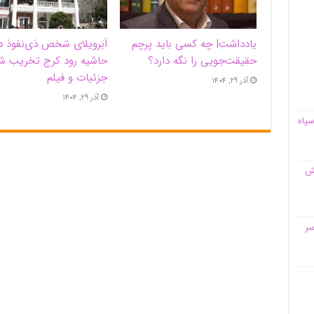
یادداشت| ‌چه کسی باید پرچم
اَبَر‌ویلای شخص ذی‌نفوذ د
حقیقت‌جویی را نگه دارد؟
حاشیه‌ رود کرج تخریب ش
جزئیات و فیلم
آذر ۲۹, ۱۴۰۴
آذر ۲۹, ۱۴۰۴
سپاه
قش
سر