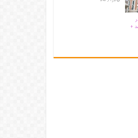
آذر ۲۹, ۱۴۰۴
ر
د +