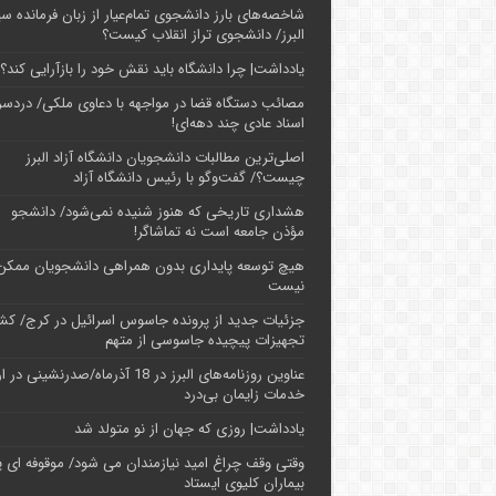
شاخصه‌های بارز دانشجوی تمام‌عیار از زبان فرمانده سپ
البرز/ دانشجوی تراز انقلاب کیست؟
یادداشت| چرا دانشگاه باید نقش خود را بازآرایی کند؟
مصائب دستگاه قضا در مواجهه با دعاوی ملکی/ دردسر
اسناد عادی چند‌ دهه‌ای!
اصلی‌ترین مطالبات دانشجویان دانشگاه آزاد البرز
چیست؟/ گفت‌وگو با رئیس دانشگاه آز‌اد
هشداری تاریخی که هنوز شنیده نمی‌شود/ دانشجو
مؤذن جامعه است نه تماشاگر!
هیچ توسعه پایداری بدون همراهی دانشجویان ممکن
نیست
جزئیات جدید از پرونده جاسوس اسرائیل در کرج/‌ ک
تجهیزات پیچیده جاسوسی از متهم
عناوین روزنامه‌های البرز در ‌18 آذرماه/صدرنشینی د
خدمات زایمان بی‌درد
یادداشت| روزی که جهان از نو متولد شد
وقتی وقف چراغ امید نیازمندان می شود/ موقوفه ای پ
بیماران کلیوی ایستاد