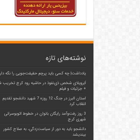
نوشته‌های تازه
یادداشت| ‌چه کسی باید پرچم حقیقت‌جویی را نگه دار
اَبَر‌ویلای شخص ذی‌نفوذ در حاشیه‌ رود کرج تخریب 
+ جزئیات و فیلم
استان البرز در جنگ 12 روزه 7 شهید دانشجو تقدیم
انقلاب کرد
3 روز رفت‌وآمد رایگان بانوان در خطوط اتوبوسرانی
شهری کرج
دانشجو باید به دور از سیاست‌زدگی، به صلاح کشور
بیندیشد