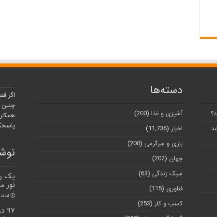
دسته‌ها
اگر قص
چنین ر
د؟
آشپزی و غذا
(200)
همکارا
پاسخگو
شد
اخبار
(11,736)
بازی و سرگرمی
(200)
نوشت
جهان
(202)
سبک زندگی
(63)
یک رش
نور م
فناوری
(115)
اسفند ۵, ۰
کسب و کار
(253)
۹۷ 