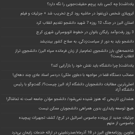
یادداشت| ‌چه کسی باید پرچم حقیقت‌جویی را نگه دارد؟
اَبَر‌ویلای شخص ذی‌نفوذ در حاشیه‌ رود کرج تخریب شد + جزئیات و فیلم
استان البرز در جنگ 12 روزه 7 شهید دانشجو تقدیم انقلاب کرد
3 روز رفت‌وآمد رایگان بانوان در خطوط اتوبوسرانی شهری کرج
دانشجو باید به دور از سیاست‌زدگی، به صلاح کشور بیندیشد
شاخصه‌های بارز دانشجوی تمام‌عیار از زبان فرمانده سپاه البرز/ دانشجوی تراز
انقلاب کیست؟
یادداشت| چرا دانشگاه باید نقش خود را بازآرایی کند؟
مصائب دستگاه قضا در مواجهه با دعاوی ملکی/ دردسر اسناد عادی چند‌ دهه‌ای!
اصلی‌ترین مطالبات دانشجویان دانشگاه آزاد البرز چیست؟/ گفت‌وگو با رئیس
دانشگاه آز‌اد
هشداری تاریخی که هنوز شنیده نمی‌شود/ دانشجو مؤذن جامعه است نه تماشاگر!
هیچ توسعه پایداری بدون همراهی دانشجویان ممکن نیست
جزئیات جدید از پرونده جاسوس اسرائیل در کرج/‌ کشف تجهیزات پیچیده
جاسوسی از متهم
عناوین روزنامه‌های البرز در ‌18 آذرماه/صدرنشینی در ارائه خدمات زایمان بی‌درد