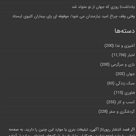
یادداشت| روزی که جهان از نو متولد شد
وقتی وقف چراغ امید نیازمندان می شود/ موقوفه ای پای بیماران کلیوی ایستاد
دسته‌ها
آشپزی و غذا
(200)
اخبار
(11,736)
بازی و سرگرمی
(200)
جهان
(202)
سبک زندگی
(63)
فناوری
(115)
کسب و کار
(253)
گردشگری و سفر
(228)
اگر قصد انتشار رپورتاژ آگهی، تبلیغات بنری یا موارد این چنین را دارید، به صفحه
تماس با ما مراجعه نمایید. همکاران ما از طریق شبکه‌های اجتماعی و ایمیل آماده