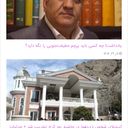
یادداشت| ‌چه کسی باید پرچم حقیقت‌جویی را نگه دارد؟
آذر ۲۹, ۱۴۰۴
اَبَر‌ویلای شخص ذی‌نفوذ در حاشیه‌ رود کرج تخریب شد + جزئیات