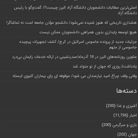
اصلی‌ترین مطالبات دانشجویان دانشگاه آزاد البرز چیست؟/ گفت‌وگو با رئیس
دانشگاه آز‌اد
هشداری تاریخی که هنوز شنیده نمی‌شود/ دانشجو مؤذن جامعه است نه تماشاگر!
هیچ توسعه پایداری بدون همراهی دانشجویان ممکن نیست
جزئیات جدید از پرونده جاسوس اسرائیل در کرج/‌ کشف تجهیزات پیچیده
جاسوسی از متهم
عناوین روزنامه‌های البرز در ‌18 آذرماه/صدرنشینی در ارائه خدمات زایمان بی‌درد
یادداشت| روزی که جهان از نو متولد شد
وقتی وقف چراغ امید نیازمندان می شود/ موقوفه ای پای بیماران کلیوی ایستاد
دسته‌ها
آشپزی و غذا
(200)
اخبار
(11,736)
بازی و سرگرمی
(200)
جهان
(202)