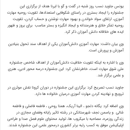
یونس جاوید نسب روز شنبه در گفت و گو با ایرنا هدف از برگزاری این
جشنواره را ایجاد بستری در راستای شکوفایی استعدادها، تقویت روحیه مهارت
آموزی، ارتقای سواد خواندن و بهبود مهارت نوشتن و حساب کردن، تقویت
روحیه تفکر خلاق و هنرمندانه و ایجاد انگیزه و بستر مناسب برای بروز و ظهور
ایده های خلاقانه دانش آموزان ذکر کرد.
وی بیان داشت: مهارت آموزی دانش‌آموزان یکی از اهداف سند تحول بنیادین
آموزش و پرورش است.
وی با اشاره به اینکه تقویت خلاقیت دانش‌آموزان از اهداف شاخص جشنواره
ملی شوق مهارت است، خاطرنشان کرد: این جشنواره درسه محور ادبی، هنری
و علمی برگزار شد.
جاوید نسب تصریح کرد: برگزاری این جشنواره در دوران کرونا نقش موثری در
ترویج و نهادینه کردن مهارت آموزی درمیان خانواده ها دارد.
وی اضافه کرد: یگانه دلجو ، الینا آریک، همتا روحی ، فاطمه فاضلی و فاطمه
شالی و یاسمن نجف شهرستانکی در رشته تاثیر رایانه وفضای مجازی در
زندگی روزمره، مصاحبه با میکروب ها، تولید محتوای علوم فصل صدا و طراحی
اپلیکیشن موفق به کسب رتبه برتر کشوری درمحور علمی این جشنواره شدند.