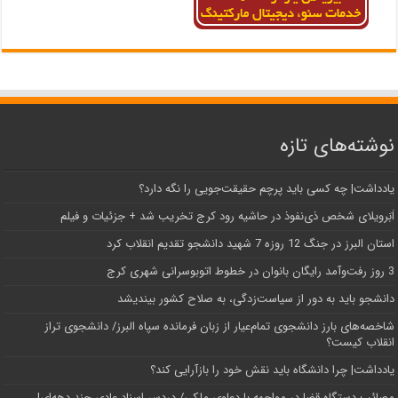
نوشته‌های تازه
یادداشت| ‌چه کسی باید پرچم حقیقت‌جویی را نگه دارد؟
اَبَر‌ویلای شخص ذی‌نفوذ در حاشیه‌ رود کرج تخریب شد + جزئیات و فیلم
استان البرز در جنگ 12 روزه 7 شهید دانشجو تقدیم انقلاب کرد
3 روز رفت‌وآمد رایگان بانوان در خطوط اتوبوسرانی شهری کرج
دانشجو باید به دور از سیاست‌زدگی، به صلاح کشور بیندیشد
شاخصه‌های بارز دانشجوی تمام‌عیار از زبان فرمانده سپاه البرز/ دانشجوی تراز
انقلاب کیست؟
یادداشت| چرا دانشگاه باید نقش خود را بازآرایی کند؟
مصائب دستگاه قضا در مواجهه با دعاوی ملکی/ دردسر اسناد عادی چند‌ دهه‌ای!