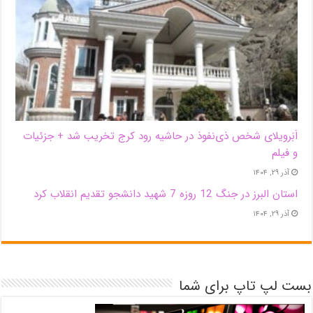
اَبَر‌ویلای شخص ذی‌نفوذ در حاشیه‌ رود کرج تخریب شد + جزئیات
و فیلم
آذر ۲۹, ۱۴۰۴
استان البرز در جنگ 12 روزه 7 شهید دانشجو تقدیم انقلاب کرد
آذر ۲۹, ۱۴۰۴
بست لپ تاپ برای شما