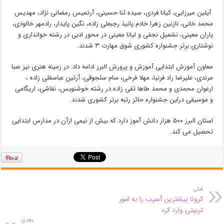
آیلین میرزایی، کیانا فردی، سیده ثنا حسینی، آرتمیس رمضانی نژاد، مهدیس
محمد خانی، نازنین زهرا خادم پانیذ رجبعلی زاده، نگین پایدار، رادمهر خالودی،
یاران معینی، نشمیل نجفی و لیانا معینی در محور ادبی در رشته خوانداری و
نوشتاری برتر جشنواره کشوری شوق مهارت ۳ شدند.
معاون آموزش ابتدایی آموزش و پرورش البرز ادامه داد: در زمینه هنری نیز صبا
مرندی، علیرضا راد فرنیا، مهلا فرخی، سام سلجوقی، آرتین عباسقلی زاده ،
ارغوان محمدی و محمد طاها تقی زاده در رشته خوشنویس، نقاشی، اریگامی
و موسیقی دراین جشنواره حائز رتبه برتر کشوری شدند.
استان البرز ۵۰۰ هزار دانش آموز دارد که بیش از نیمی ازآن در مدارس ابتدایی
تحصیل می کند.
قبلی
کرونا بیشترین آسیب را به امور
تربیتی وارد کرد
بعدی