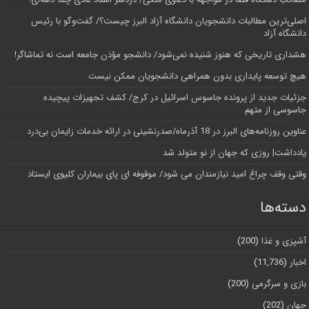
اصلی‌ترین مطالبات دانشجویان دانشگاه آزاد البرز چیست؟/ گفت‌وگو با رئیس
دانشگاه آز‌اد
هشداری تاریخی که هنوز شنیده نمی‌شود/ دانشجو مؤذن جامعه است نه تماشاگر!
هیچ توسعه پایداری بدون همراهی دانشجویان ممکن نیست
جزئیات جدید از پرونده جاسوس اسرائیل در کرج/‌ کشف تجهیزات پیچیده
جاسوسی از متهم
عناوین روزنامه‌های البرز در ‌18 آذرماه/صدرنشینی در ارائه خدمات زایمان بی‌درد
یادداشت| روزی که جهان از نو متولد شد
وقتی وقف چراغ امید نیازمندان می شود/ موقوفه ای پای بیماران کلیوی ایستاد
دسته‌ها
آشپزی و غذا
(200)
اخبار
(11,736)
بازی و سرگرمی
(200)
جهان
(202)