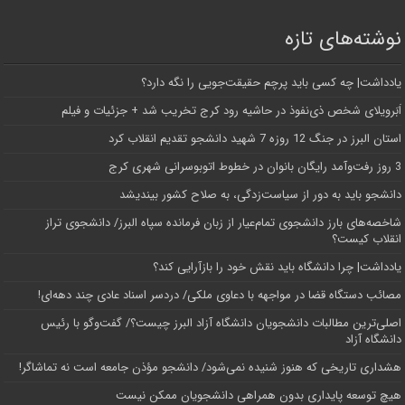
نوشته‌های تازه
یادداشت| ‌چه کسی باید پرچم حقیقت‌جویی را نگه دارد؟
اَبَر‌ویلای شخص ذی‌نفوذ در حاشیه‌ رود کرج تخریب شد + جزئیات و فیلم
استان البرز در جنگ 12 روزه 7 شهید دانشجو تقدیم انقلاب کرد
3 روز رفت‌وآمد رایگان بانوان در خطوط اتوبوسرانی شهری کرج
دانشجو باید به دور از سیاست‌زدگی، به صلاح کشور بیندیشد
شاخصه‌های بارز دانشجوی تمام‌عیار از زبان فرمانده سپاه البرز/ دانشجوی تراز
انقلاب کیست؟
یادداشت| چرا دانشگاه باید نقش خود را بازآرایی کند؟
مصائب دستگاه قضا در مواجهه با دعاوی ملکی/ دردسر اسناد عادی چند‌ دهه‌ای!
اصلی‌ترین مطالبات دانشجویان دانشگاه آزاد البرز چیست؟/ گفت‌وگو با رئیس
دانشگاه آز‌اد
هشداری تاریخی که هنوز شنیده نمی‌شود/ دانشجو مؤذن جامعه است نه تماشاگر!
هیچ توسعه پایداری بدون همراهی دانشجویان ممکن نیست