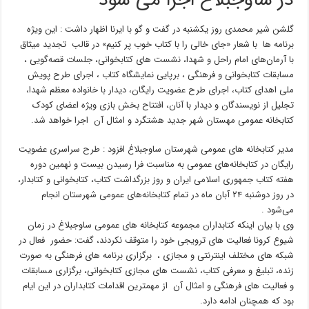
در ساوجبلاغ اجرا می شود
گلشن شیر محمدی روز یکشنبه در گفت و گو با ایرنا اظهار داشت : این ویژه
برنامه ها با شعار «جای خالی را با کتاب خوب پر کنیم» در قالب تجدید میثاق
با آرمان‌های امام راحل و شهدا، نشست های کتابخوانی، جلسات قصه‌گویی ،
مسابقات کتابخوانی و فرهنگی ، برپایی نمایشگاه کتاب ، اجرای طرح پویش
ملی اهدای کتاب، اجرای طرح عضویت رایگان، دیدار با خانواده معظم شهدا،
تجلیل از نویسندگان و دیدار با آنان، افتتاح بخش بازی ویژه اعضای کودک
کتابخانه عمومی مهستان شهر جدید هشتگرد و امثال آن اجرا خواهد شد.
مدیر کتابخانه های عمومی شهرستان ساوجبلاغ افزود : طرح سراسری عضویت
رایگان در کتابخانه‌های عمومی به مناسبت فرا رسیدن بیست و نهمین دوره
هفته کتاب جمهوری اسلامی ایران و روز بزرگداشت کتاب، کتابخوانی و کتابدار،
در روز دوشنبه ۲۴ آبان‌ ماه در تمام کتابخانه‌های عمومی شهرستان انجام
می‌شود .
وی با بیان اینکه کتابداران مجموعه کتابخانه های عمومی ساوجبلاغ در زمان
شیوع کرونا فعالیت های ترویجی خود را متوقف نکردند، گفت: حضور فعال در
شبکه های مختلف اینترنتی و مجازی ، برگزاری برنامه های فرهنگی به صورت
زنده، تبلیغ و معرفی کتاب، نشست های مجازی کتابخوانی، برگزاری مسابقات
و فعالیت های فرهنگی و امثال آن از مهمترین اقدامات کتابداران در این ایام
بود که همچنان ادامه دارد.