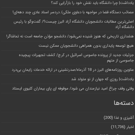
یادداشت| چرا دانشگاه باید نقش خود را بازآرایی کند؟
مصائب دستگاه قضا در مواجهه با دعاوی ملکی/ دردسر اسناد عادی چند‌ دهه‌ای!
اصلی‌ترین مطالبات دانشجویان دانشگاه آزاد البرز چیست؟/ گفت‌وگو با رئیس
دانشگاه آز‌اد
هشداری تاریخی که هنوز شنیده نمی‌شود/ دانشجو مؤذن جامعه است نه تماشاگر!
هیچ توسعه پایداری بدون همراهی دانشجویان ممکن نیست
جزئیات جدید از پرونده جاسوس اسرائیل در کرج/‌ کشف تجهیزات پیچیده
جاسوسی از متهم
عناوین روزنامه‌های البرز در ‌18 آذرماه/صدرنشینی در ارائه خدمات زایمان بی‌درد
یادداشت| روزی که جهان از نو متولد شد
وقتی وقف چراغ امید نیازمندان می شود/ موقوفه ای پای بیماران کلیوی ایستاد
دسته‌ها
آشپزی و غذا
(200)
اخبار
(11,736)