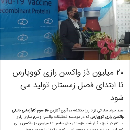
۲۰ میلیون دُز واکسن رازی کووپارس
تا ابتدای فصل زمستان تولید می
شود
سید جواد ساداتی نژاد روز یکشنبه در
آیین آغازین فاز سوم کارآزمایی بالینی
واکسن رازی کووپارس
که در موسسه تحقیقات واکسن وسرم سازی رازی
مستقر در کرج برگزار شد، افزود: در حال حاضر ۱.۴ میلیون دز واکسن رازی
کووپارس در این موسسه موجود است که می تواند با صدور مجوز