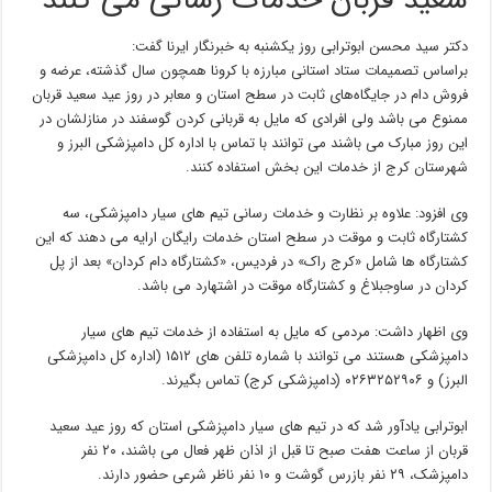
سعید قربان خدمات رسانی می کنند
دکتر سید محسن ابوترابی روز یکشنبه به خبرنگار ایرنا گفت:
براساس تصمیمات ستاد استانی مبارزه با کرونا همچون سال گذشته، عرضه و
فروش دام در جایگاه‌های ثابت در سطح استان و معابر در روز عید سعید قربان
ممنوع می باشد ولی افرادی که مایل به قربانی کردن گوسفند در منازلشان در
این روز مبارک می باشند می توانند با تماس با اداره کل دامپزشکی البرز و
شهرستان کرج از خدمات این بخش استفاده کنند.
وی افزود: علاوه بر نظارت و خدمات رسانی تیم های سیار دامپزشکی، سه
کشتارگاه ثابت و موقت در سطح استان خدمات رایگان ارایه می دهند که این
کشتارگاه ها شامل «کرج راک» در فردیس، «کشتارگاه دام کردان» بعد از پل
کردان در ساوجبلاغ و کشتارگاه موقت در اشتهارد می باشد.
وی اظهار داشت: مردمی که مایل به استفاده از خدمات تیم های سیار
دامپزشکی هستند می توانند با شماره تلفن های ۱۵۱۲ (اداره کل دامپزشکی
البرز) و ۰۲۶۳۲۵۲۹۰۶ (دامپزشکی کرج) تماس بگیرند.
ابوترابی یادآور شد که در تیم های سیار دامپزشکی استان که روز عید سعید
قربان از ساعت هفت صبح تا قبل از اذان ظهر فعال می باشند، ۲۰ نفر
دامپزشک، ۲۹ نفر بازرس گوشت و ۱۰ نفر ناظر شرعی حضور دارند.