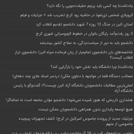
یادداشت| ‌چه کسی باید پرچم حقیقت‌جویی را نگه دارد؟
اَبَر‌ویلای شخص ذی‌نفوذ در حاشیه‌ رود کرج تخریب شد + جزئیات و فیلم
استان البرز در جنگ 12 روزه 7 شهید دانشجو تقدیم انقلاب کرد
3 روز رفت‌وآمد رایگان بانوان در خطوط اتوبوسرانی شهری کرج
دانشجو باید به دور از سیاست‌زدگی، به صلاح کشور بیندیشد
شاخصه‌های بارز دانشجوی تمام‌عیار از زبان فرمانده سپاه البرز/ دانشجوی تراز
انقلاب کیست؟
یادداشت| چرا دانشگاه باید نقش خود را بازآرایی کند؟
مصائب دستگاه قضا در مواجهه با دعاوی ملکی/ دردسر اسناد عادی چند‌ دهه‌ای!
اصلی‌ترین مطالبات دانشجویان دانشگاه آزاد البرز چیست؟/ گفت‌وگو با رئیس
دانشگاه آز‌اد
هشداری تاریخی که هنوز شنیده نمی‌شود/ دانشجو مؤذن جامعه است نه تماشاگر!
هیچ توسعه پایداری بدون همراهی دانشجویان ممکن نیست
جزئیات جدید از پرونده جاسوس اسرائیل در کرج/‌ کشف تجهیزات پیچیده
جاسوسی از متهم
عناوین روزنامه‌های البرز در ‌18 آذرماه/صدرنشینی در ارائه خدمات زایمان بی‌درد