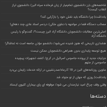
شاخصه‌های بارز دانشجوی تمام‌عیار از زبان فرمانده سپاه البرز/ دانشجوی تراز
انقلاب کیست؟
یادداشت| چرا دانشگاه باید نقش خود را بازآرایی کند؟
مصائب دستگاه قضا در مواجهه با دعاوی ملکی/ دردسر اسناد عادی چند‌ دهه‌ای!
اصلی‌ترین مطالبات دانشجویان دانشگاه آزاد البرز چیست؟/ گفت‌وگو با رئیس
دانشگاه آز‌اد
هشداری تاریخی که هنوز شنیده نمی‌شود/ دانشجو مؤذن جامعه است نه تماشاگر!
هیچ توسعه پایداری بدون همراهی دانشجویان ممکن نیست
جزئیات جدید از پرونده جاسوس اسرائیل در کرج/‌ کشف تجهیزات پیچیده
جاسوسی از متهم
عناوین روزنامه‌های البرز در ‌18 آذرماه/صدرنشینی در ارائه خدمات زایمان بی‌درد
یادداشت| روزی که جهان از نو متولد شد
وقتی وقف چراغ امید نیازمندان می شود/ موقوفه ای پای بیماران کلیوی ایستاد
دسته‌ها