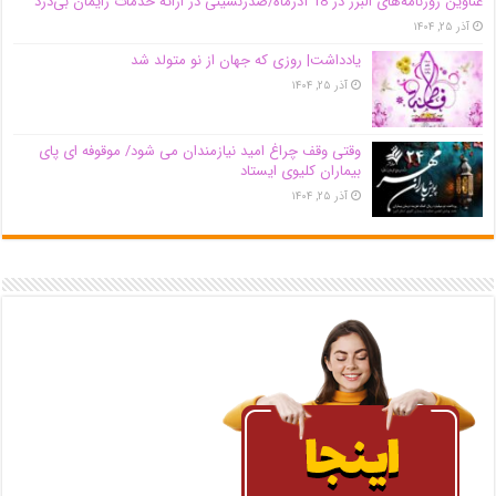
عناوین روزنامه‌های البرز در ‌18 آذرماه/صدرنشینی در ارائه خدمات زایمان بی‌درد
آذر ۲۵, ۱۴۰۴
یادداشت| روزی که جهان از نو متولد شد
آذر ۲۵, ۱۴۰۴
وقتی وقف چراغ امید نیازمندان می شود/ موقوفه ای پای
بیماران کلیوی ایستاد
آذر ۲۵, ۱۴۰۴