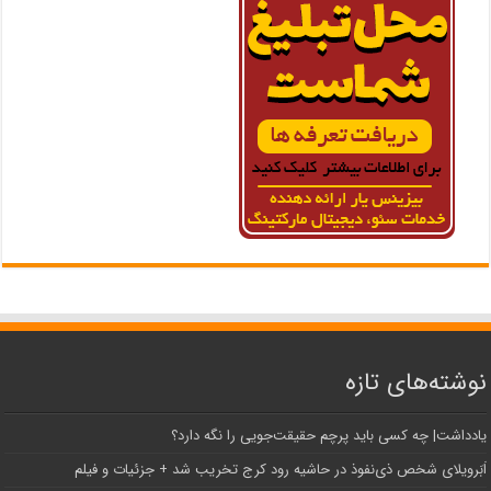
نوشته‌های تازه
یادداشت| ‌چه کسی باید پرچم حقیقت‌جویی را نگه دارد؟
اَبَر‌ویلای شخص ذی‌نفوذ در حاشیه‌ رود کرج تخریب شد + جزئیات و فیلم