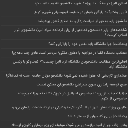
استان البرز در جنگ 12 روزه 7 شهید دانشجو تقدیم انقلاب کرد
3 روز رفت‌وآمد رایگان بانوان در خطوط اتوبوسرانی شهری کرج
دانشجو باید به دور از سیاست‌زدگی، به صلاح کشور بیندیشد
شاخصه‌های بارز دانشجوی تمام‌عیار از زبان فرمانده سپاه البرز/ دانشجوی تراز
انقلاب کیست؟
یادداشت| چرا دانشگاه باید نقش خود را بازآرایی کند؟
مصائب دستگاه قضا در مواجهه با دعاوی ملکی/ دردسر اسناد عادی چند‌ دهه‌ای!
اصلی‌ترین مطالبات دانشجویان دانشگاه آزاد البرز چیست؟/ گفت‌وگو با رئیس
دانشگاه آز‌اد
هشداری تاریخی که هنوز شنیده نمی‌شود/ دانشجو مؤذن جامعه است نه تماشاگر!
هیچ توسعه پایداری بدون همراهی دانشجویان ممکن نیست
جزئیات جدید از پرونده جاسوس اسرائیل در کرج/‌ کشف تجهیزات پیچیده
جاسوسی از متهم
عناوین روزنامه‌های البرز در ‌18 آذرماه/صدرنشینی در ارائه خدمات زایمان بی‌درد
یادداشت| روزی که جهان از نو متولد شد
وقتی وقف چراغ امید نیازمندان می شود/ موقوفه ای پای بیماران کلیوی ایستاد