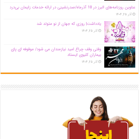
عناوین روزنامه‌های البرز در ‌18 آذرماه/صدرنشینی در ارائه خدمات زایمان بی‌درد
آذر ۲۵, ۱۴۰۴
یادداشت| روزی که جهان از نو متولد شد
آذر ۲۵, ۱۴۰۴
وقتی وقف چراغ امید نیازمندان می شود/ موقوفه ای پای
بیماران کلیوی ایستاد
آذر ۲۵, ۱۴۰۴