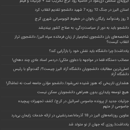
اَبَر‌ویلای شخص ذی‌نفوذ در حاشیه‌ رود کرج تخریب شد + جزئیات و فیلم
استان البرز در جنگ 12 روزه 7 شهید دانشجو تقدیم انقلاب کرد
3 روز رفت‌وآمد رایگان بانوان در خطوط اتوبوسرانی شهری کرج
دانشجو باید به دور از سیاست‌زدگی، به صلاح کشور بیندیشد
شاخصه‌های بارز دانشجوی تمام‌عیار از زبان فرمانده سپاه البرز/ دانشجوی تراز
انقلاب کیست؟
یادداشت| چرا دانشگاه باید نقش خود را بازآرایی کند؟
مصائب دستگاه قضا در مواجهه با دعاوی ملکی/ دردسر اسناد عادی چند‌ دهه‌ای!
اصلی‌ترین مطالبات دانشجویان دانشگاه آزاد البرز چیست؟/ گفت‌وگو با رئیس
دانشگاه آز‌اد
هشداری تاریخی که هنوز شنیده نمی‌شود/ دانشجو مؤذن جامعه است نه تماشاگر!
هیچ توسعه پایداری بدون همراهی دانشجویان ممکن نیست
جزئیات جدید از پرونده جاسوس اسرائیل در کرج/‌ کشف تجهیزات پیچیده
جاسوسی از متهم
عناوین روزنامه‌های البرز در ‌18 آذرماه/صدرنشینی در ارائه خدمات زایمان بی‌درد
یادداشت| روزی که جهان از نو متولد شد