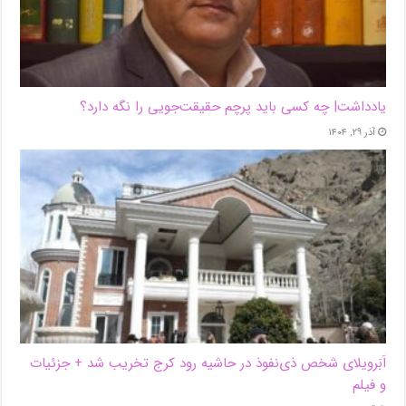
یادداشت| ‌چه کسی باید پرچم حقیقت‌جویی را نگه دارد؟
آذر ۲۹, ۱۴۰۴
اَبَر‌ویلای شخص ذی‌نفوذ در حاشیه‌ رود کرج تخریب شد + جزئیات
و فیلم