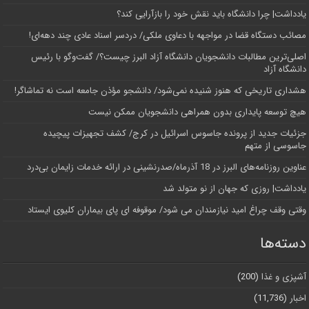
یادداشت| چرا دانشگاه باید نقش خود را بازآرایی کند؟
مصائب دستگاه قضا در مواجهه با دعاوی ملکی/ دردسر اسناد عادی چند‌ دهه‌ای!
اصلی‌ترین مطالبات دانشجویان دانشگاه آزاد البرز چیست؟/ گفت‌وگو با رئیس
دانشگاه آز‌اد
هشداری تاریخی که هنوز شنیده نمی‌شود/ دانشجو مؤذن جامعه است نه تماشاگر!
هیچ توسعه پایداری بدون همراهی دانشجویان ممکن نیست
جزئیات جدید از پرونده جاسوس اسرائیل در کرج/‌ کشف تجهیزات پیچیده
جاسوسی از متهم
عناوین روزنامه‌های البرز در ‌18 آذرماه/صدرنشینی در ارائه خدمات زایمان بی‌درد
یادداشت| روزی که جهان از نو متولد شد
وقتی وقف چراغ امید نیازمندان می شود/ موقوفه ای پای بیماران کلیوی ایستاد
دسته‌ها
آشپزی و غذا
(200)
اخبار
(11,736)