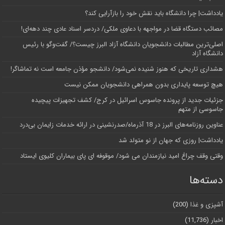
یادداشت| چرا دانشگاه باید نقش خود را بازآرایی کند؟
مصائب دستگاه قضا در مواجهه با دعاوی ملکی/ دردسر اسناد عادی چند‌ دهه‌ای!
اصلی‌ترین مطالبات دانشجویان دانشگاه آزاد البرز چیست؟/ گفت‌وگو با رئیس
دانشگاه آز‌اد
هشداری تاریخی که هنوز شنیده نمی‌شود/ دانشجو مؤذن جامعه است نه تماشاگر!
هیچ توسعه پایداری بدون همراهی دانشجویان ممکن نیست
جزئیات جدید از پرونده جاسوس اسرائیل در کرج/‌ کشف تجهیزات پیچیده
جاسوسی از متهم
عناوین روزنامه‌های البرز در ‌18 آذرماه/صدرنشینی در ارائه خدمات زایمان بی‌درد
یادداشت| روزی که جهان از نو متولد شد
وقتی وقف چراغ امید نیازمندان می شود/ موقوفه ای پای بیماران کلیوی ایستاد
دسته‌ها
آشپزی و غذا
(200)
اخبار
(11,736)