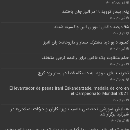
فروردین ۱۳, ۱۴۰۱
پنج بیمار کووید ۱۹ در البرز جان باختند
آبان ۳۰, ۱۴۰۰
۹۵ درصد دانش آموزان البرز واکسینه شدند
آذر ۹, ۱۴۰۰
کمبود دارو درد مشترک بیمار و داروخانه‌داران البرز
آبان ۳۰, ۱۴۰۰
حکم متفاوت یک قاضی برای راننده کرجی متخلف
آبان ۳۰, ۱۴۰۰
تخریب بنای مربوط به دستگاه قضا در بستر رود کرج
بهمن ۳, ۱۴۰۰
El levantador de pesas iraní Eskandarzade, medalla de oro en
el Campeonato Mundial 2021
آذر ۷, ۱۴۰۰
همایش آموزشی تخصصی «آسیب ورزشکاران و حرکات اصلاحی» در
شهرکرد برگزار شد
آذر ۲۵, ۱۴۰۰
عضو شورای شهر مشهد: ریل‌گذاری مدیریت شهری به سوی فناوری‌های