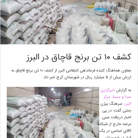
کشف ۱۰ تن برنج قاچاق در البرز
معاون هماهنگ کننده فرماندهی انتظامی البرز از کشف ۱۰ تن برنج قاچاق به
ارزش بیش از ۵ میلیارد ریال در شهرستان کرج خبر داد.
به گزارش
خبرگزاری
صدا و سیما، مرکز
البرز،
سرهنگ بیژن
جنتی گفت: در پی
اخبار دریافت مبنی
عرضه خارج از شبکه
کالای اساسی در یک
انبار در شهرستان