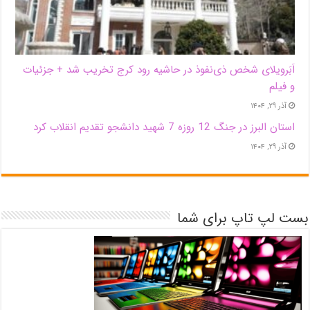
اَبَر‌ویلای شخص ذی‌نفوذ در حاشیه‌ رود کرج تخریب شد + جزئیات
و فیلم
آذر ۲۹, ۱۴۰۴
استان البرز در جنگ 12 روزه 7 شهید دانشجو تقدیم انقلاب کرد
آذر ۲۹, ۱۴۰۴
بست لپ تاپ برای شما