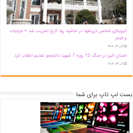
اَبَر‌ویلای شخص ذی‌نفوذ در حاشیه‌ رود کرج تخریب شد + جزئیات
و فیلم
آذر ۲۹, ۱۴۰۴
استان البرز در جنگ 12 روزه 7 شهید دانشجو تقدیم انقلاب کرد
آذر ۲۹, ۱۴۰۴
بست لپ تاپ برای شما