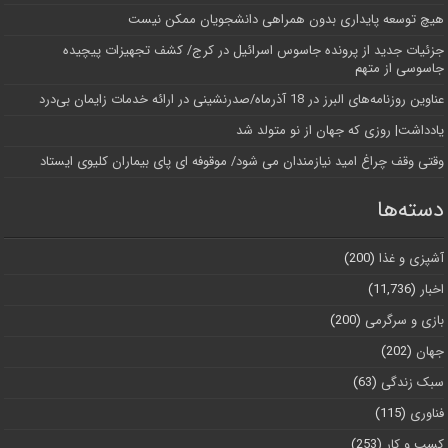
هیچ توسعه پایداری بدون همراهی دانشجویان ممکن نیست
جزئیات جدید از پرونده جاسوس اسرائیل در کرج/‌ کشف تجهیزات پیچیده
جاسوسی از متهم
عناوین روزنامه‌های البرز در ‌18 آذرماه/صدرنشینی در ارائه خدمات زایمان بی‌درد
یادداشت| روزی که جهان از نو متولد شد
وقتی وقف چراغ امید نیازمندان می شود/ موقوفه ای پای بیماران کلیوی ایستاد
دسته‌ها
آشپزی و غذا
(200)
اخبار
(11,736)
بازی و سرگرمی
(200)
جهان
(202)
سبک زندگی
(63)
فناوری
(115)
کسب و کار
(253)