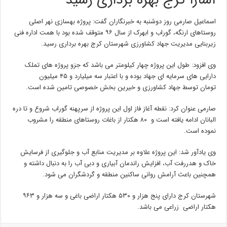
آسارا کرج بهره برداری رسید
اسماعیل صارمی روز دوشنبه به خبرنگاران گفت: پروژه بهسازی نهر اصلی
روستاهای ارنگه، گوراب و ابهرک از سال ۹۶ متوقف شده بود با همت اداره فنی
زیربنایی مدیریت جهاد کشاورزی شهرستان کرج بهره برداری رسید.
وی افزود: طول این پروژه چهار کیلومتر می باشد که جزو پروژه های تملک
دارایی های سرمایه ای جهاد بوده و با اعتبار سه میلیارد و ۴۵ میلیون
تومان توسط جهاد کشاورزی و خیرین بخش خصوصی تامین شده است.
صارمی عنوان کرد: نقطه آغاز فاز اول این پروژه از سرپهنه گوراب شروع و تا دره
البانان ادامه یافته است و ۸۰ هکتار از باغات روستاهای منطقه را مشروب
نموده است.
وی یادآور شد: این پروژه علاوه بر مدیریت منابع آب و جلوگیری از فرسایش
خاک و هدررفت آب، افزایش راندمان آبیاری و دبی آب را به دنبال داشته و
همچنین باعث آرامش روانی ساکنین منطقه و گردشگران می شود.
شهرستان کرج دارای پنج هزار و ۵۳۰ هکتار اراضی باغی و سه هزار و ۹۶۳
هکتار اراضی زراعی می باشد.