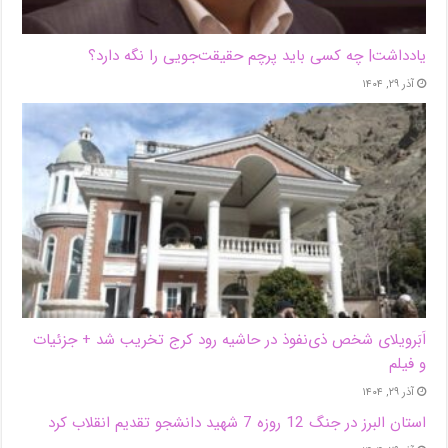
یادداشت| ‌چه کسی باید پرچم حقیقت‌جویی را نگه دارد؟
آذر ۲۹, ۱۴۰۴
اَبَر‌ویلای شخص ذی‌نفوذ در حاشیه‌ رود کرج تخریب شد + جزئیات
و فیلم
آذر ۲۹, ۱۴۰۴
استان البرز در جنگ 12 روزه 7 شهید دانشجو تقدیم انقلاب کرد