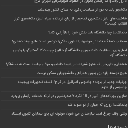
3 روز رفت‌وآمد رایگان بانوان در خطوط اتوبوسرانی شهری کرج
دانشجو باید به دور از سیاست‌زدگی، به صلاح کشور بیندیشد
شاخصه‌های بارز دانشجوی تمام‌عیار از زبان فرمانده سپاه البرز/ دانشجوی تراز
انقلاب کیست؟
یادداشت| چرا دانشگاه باید نقش خود را بازآرایی کند؟
مصائب دستگاه قضا در مواجهه با دعاوی ملکی/ دردسر اسناد عادی چند‌ دهه‌ای!
اصلی‌ترین مطالبات دانشجویان دانشگاه آزاد البرز چیست؟/ گفت‌وگو با رئیس
دانشگاه آز‌اد
هشداری تاریخی که هنوز شنیده نمی‌شود/ دانشجو مؤذن جامعه است نه تماشاگر!
هیچ توسعه پایداری بدون همراهی دانشجویان ممکن نیست
جزئیات جدید از پرونده جاسوس اسرائیل در کرج/‌ کشف تجهیزات پیچیده
جاسوسی از متهم
عناوین روزنامه‌های البرز در ‌18 آذرماه/صدرنشینی در ارائه خدمات زایمان بی‌درد
یادداشت| روزی که جهان از نو متولد شد
وقتی وقف چراغ امید نیازمندان می شود/ موقوفه ای پای بیماران کلیوی ایستاد
دسته‌ها