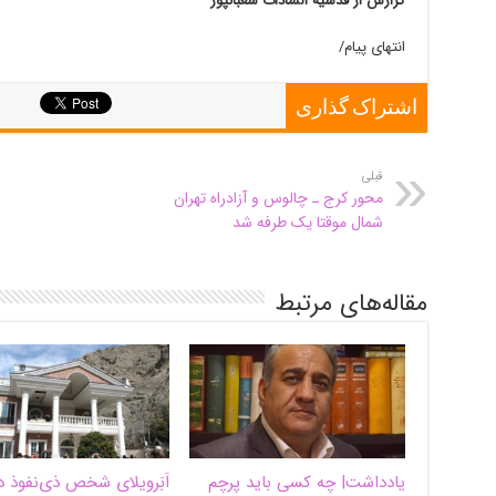
گزارش از قدسیه السادات شعبانپور
انتهای پیام/
اشتراک گذاری
قبلی
محور کرج ـ چالوس و آزادراه تهران
شمال موقتا یک طرفه شد
مقاله‌های مرتبط
یادداشت| ‌چه کسی باید پرچم
اَبَر‌ویلای شخص ذی‌نفوذ د