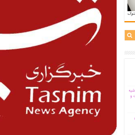
ستوک
شیه‌
 و
م