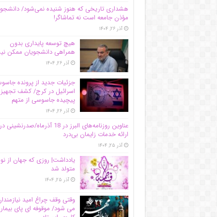
هشداری تاریخی که هنوز شنیده نمی‌شود/ دانشجو
مؤذن جامعه است نه تماشاگر!
آذر ۲۶, ۱۴۰۴
هیچ توسعه پایداری بدون
همراهی دانشجویان ممکن ن
آذر ۲۶, ۱۴۰۴
جزئیات جدید از پرونده جاس
اسرائیل در کرج/‌ کشف تجهیز
پیچیده جاسوسی از متهم
آذر ۲۶, ۱۴۰۴
عناوین روزنامه‌های البرز در ‌18 آذرماه/صدرنشینی در
ارائه خدمات زایمان بی‌درد
آذر ۲۵, ۱۴۰۴
یادداشت| روزی که جهان از نو
متولد شد
آذر ۲۵, ۱۴۰۴
وقتی وقف چراغ امید نیازمندا
می شود/ موقوفه ای پای بیمار