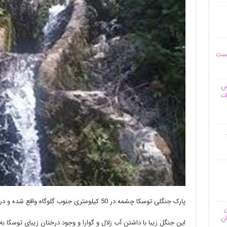
یست
وس
ات
پارک جنگلی توسکا چشمه در 50 کیلومترى جنوب گلوگاه واقع شده و در آنجا طبیعت با همه وجود خودنمایى می‌کند.
ن
ان
این جنگل زیبا با داشتن آب زلال و گوارا و وجود درختان زیبای توسکا ب