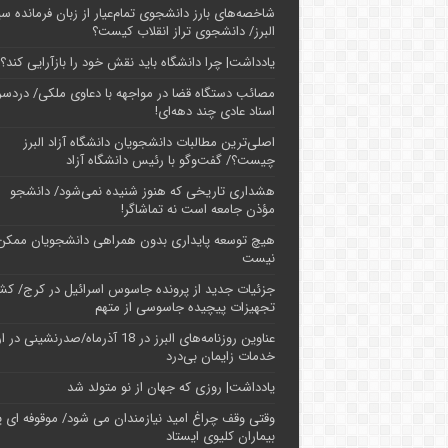
شاخصه‌های بارز دانشجوی تمام‌عیار از زبان فرمانده سپ
البرز/ دانشجوی تراز انقلاب کیست؟
یادداشت| چرا دانشگاه باید نقش خود را بازآرایی کند؟
مصائب دستگاه قضا در مواجهه با دعاوی ملکی/ دردسر
اسناد عادی چند‌ دهه‌ای!
اصلی‌ترین مطالبات دانشجویان دانشگاه آزاد البرز
چیست؟/ گفت‌وگو با رئیس دانشگاه آز‌اد
هشداری تاریخی که هنوز شنیده نمی‌شود/ دانشجو
مؤذن جامعه است نه تماشاگر!
هیچ توسعه پایداری بدون همراهی دانشجویان ممکن
نیست
جزئیات جدید از پرونده جاسوس اسرائیل در کرج/‌ ک
تجهیزات پیچیده جاسوسی از متهم
عناوین روزنامه‌های البرز در ‌18 آذرماه/صدرنشینی د
خدمات زایمان بی‌درد
یادداشت| روزی که جهان از نو متولد شد
وقتی وقف چراغ امید نیازمندان می شود/ موقوفه ای پ
بیماران کلیوی ایستاد