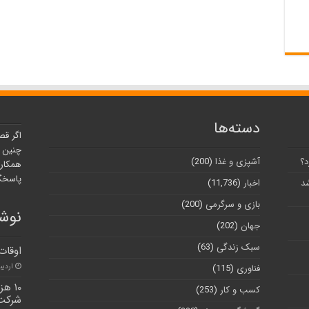
دسته‌ها
اگر قص
چنین ر
د؟
آشپزی و غذا
(200)
همکارا
پاسخگو
شد
اخبار
(11,736)
بازی و سرگرمی
(200)
نوشت
جهان
(202)
سبک زندگی
(63)
اوقات 
اردیبهشت
فناوری
(115)
۱۰ ه
کسب و کار
(253)
شرکت 