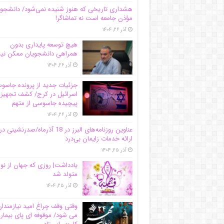
هشداری تاریخی که هنوز شنیده نمی‌شود/ دانشجو
مؤذن جامعه است نه تماشاگر!
آذر ۲۶, ۱۴۰۴
هیچ توسعه پایداری بدون
همراهی دانشجویان ممکن ن
آذر ۲۶, ۱۴۰۴
جزئیات جدید از پرونده جاس
اسرائیل در کرج/‌ کشف تجهیز
پیچیده جاسوسی از متهم
آذر ۲۶, ۱۴۰۴
عناوین روزنامه‌های البرز در ‌18 آذرماه/صدرنشینی در
ارائه خدمات زایمان بی‌درد
آذر ۲۵, ۱۴۰۴
یادداشت| روزی که جهان از نو
متولد شد
آذر ۲۵, ۱۴۰۴
وقتی وقف چراغ امید نیازمندا
می شود/ موقوفه ای پای بیمار