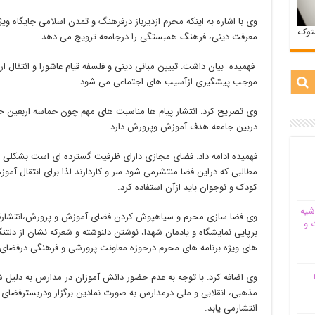
وی با اشاره به اینکه محرم ازدیرباز درفرهنگ و تمدن اسلامی جایگاه وی
ستوک
معرفت دینی، فرهنگ همبستگی را درجامعه ترویج می دهد.
فهمیده بیان داشت: تبیین مبانی دینی و فلسفه قیام عاشورا و انتقال ا
موجب پیشگیری ازآسیب های اجتماعی می شود.
وی تصریح کرد: انتشار پیام ها مناسبت های مهم چون حماسه اربعین
دربین جامعه هدف آموزش وپرورش دارد.
فهمیده ادامه داد: فضای مجازی دارای ظرفیت گسترده ای است بشکلی که ه
مطالبی که دراین فضا منتشرمی شود سر و کاردارند لذا برای انتقال آم
کودک و نوجوان باید ازآن استفاده کرد.
شیه‌
وی فضا سازی محرم و سیاهپوش کردن فضای آموزش و پرورش،انتشارقرا
 و
برپایی نمایشگاه و یادمان شهدا، نوشتن دلنوشته و شعرکه نشان از دلتنگی
های ویژه برنامه های محرم درحوزه معاونت پرورشی و فرهنگی درفضای
م
وی اضافه کرد: با توجه به عدم حضور دانش آموزان در مدارس به دلیل 
مذهبی، انقلابی و ملی درمدارس به صورت نمادین برگزار ودربسترفضای
انتشارمی یابد.