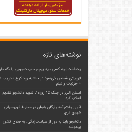
نوشته‌های تازه
یادداشت| ‌چه کسی باید پرچم حقیقت‌جویی را نگه دار
اَبَر‌ویلای شخص ذی‌نفوذ در حاشیه‌ رود کرج تخریب 
+ جزئیات و فیلم
استان البرز در جنگ 12 روزه 7 شهید دانشجو تقدیم
انقلاب کرد
3 روز رفت‌وآمد رایگان بانوان در خطوط اتوبوسرانی
شهری کرج
دانشجو باید به دور از سیاست‌زدگی، به صلاح کشور
بیندیشد