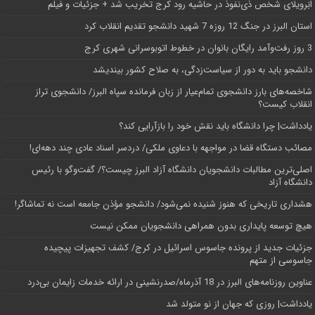
اَبَر‌ویلای شخص ذی‌نفوذ در حاشیه‌ رود کرج تخریب شد + جزئیات و فیلم
استان البرز در جنگ 12 روزه 7 شهید دانشجو تقدیم انقلاب کرد
3 روز رفت‌وآمد رایگان بانوان در خطوط اتوبوسرانی شهری کرج
دانشجو باید به دور از سیاست‌زدگی، به صلاح کشور بیندیشد
شاخصه‌های بارز دانشجوی تمام‌عیار از زبان فرمانده سپاه البرز/ دانشجوی تراز
انقلاب کیست؟
یادداشت| چرا دانشگاه باید نقش خود را بازآرایی کند؟
مصائب دستگاه قضا در مواجهه با دعاوی ملکی/ دردسر اسناد عادی چند‌ دهه‌ای!
اصلی‌ترین مطالبات دانشجویان دانشگاه آزاد البرز چیست؟/ گفت‌وگو با رئیس
دانشگاه آز‌اد
هشداری تاریخی که هنوز شنیده نمی‌شود/ دانشجو مؤذن جامعه است نه تماشاگر!
هیچ توسعه پایداری بدون همراهی دانشجویان ممکن نیست
جزئیات جدید از پرونده جاسوس اسرائیل در کرج/‌ کشف تجهیزات پیچیده
جاسوسی از متهم
عناوین روزنامه‌های البرز در ‌18 آذرماه/صدرنشینی در ارائه خدمات زایمان بی‌درد
یادداشت| روزی که جهان از نو متولد شد