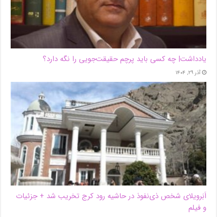
یادداشت| ‌چه کسی باید پرچم حقیقت‌جویی را نگه دارد؟
آذر ۲۹, ۱۴۰۴
اَبَر‌ویلای شخص ذی‌نفوذ در حاشیه‌ رود کرج تخریب شد + جزئیات
و فیلم