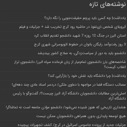
نوشته‌های تازه
یادداشت| ‌چه کسی باید پرچم حقیقت‌جویی را نگه دارد؟
اَبَر‌ویلای شخص ذی‌نفوذ در حاشیه‌ رود کرج تخریب شد + جزئیات و فیلم
استان البرز در جنگ 12 روزه 7 شهید دانشجو تقدیم انقلاب کرد
3 روز رفت‌وآمد رایگان بانوان در خطوط اتوبوسرانی شهری کرج
دانشجو باید به دور از سیاست‌زدگی، به صلاح کشور بیندیشد
شاخصه‌های بارز دانشجوی تمام‌عیار از زبان فرمانده سپاه البرز/ دانشجوی تراز
انقلاب کیست؟
یادداشت| چرا دانشگاه باید نقش خود را بازآرایی کند؟
مصائب دستگاه قضا در مواجهه با دعاوی ملکی/ دردسر اسناد عادی چند‌ دهه‌ای!
اصلی‌ترین مطالبات دانشجویان دانشگاه آزاد البرز چیست؟/ گفت‌وگو با رئیس
دانشگاه آز‌اد
هشداری تاریخی که هنوز شنیده نمی‌شود/ دانشجو مؤذن جامعه است نه تماشاگر!
هیچ توسعه پایداری بدون همراهی دانشجویان ممکن نیست
جزئیات جدید از پرونده جاسوس اسرائیل در کرج/‌ کشف تجهیزات پیچیده