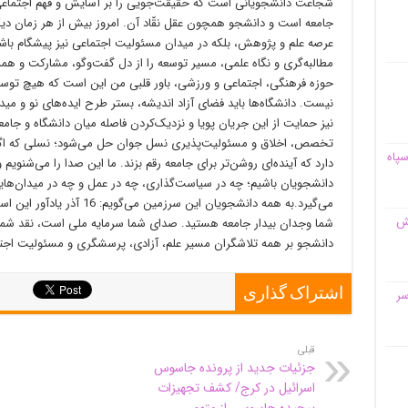
شجاعت دانشجویانی است که حقیقت‌جویی را بر آسایش و فهم اجتماعی ر
جامعه است و دانشجو همچون عقل نقّاد آن. امروز بیش از هر زمان دیگر
عرصه علم و پژوهش، بلکه در میدان مسئولیت اجتماعی نیز پیشگام باشد
مطالبه‌گری و نگاه علمی، مسیر توسعه را از دل گفت‌وگو، مشارکت و ه
حوزه فرهنگی، اجتماعی و ورزشی، باور قلبی من این است که هیچ توس
نیست. دانشگاه‌ها باید فضای آزاد اندیشه، بستر طرح ایده‌های نو و می
نیز حمایت از این جریان پویا و نزدیک‌کردن فاصله میان دانشگاه و جامع
تخصص، اخلاق و مسئولیت‌پذیری نسل جوان حل می‌شود؛ نسلی که اگر 
سپاه
دارد که آینده‌ای روشن‌تر برای جامعه رقم بزند. ما این صدا را می‌شنویم و
دانشجویان باشیم؛ چه در سیاست‌گذاری، چه در عمل و چه در میدان‌های
می‌گیرد.به همه دانشجویان این 
قش
شما وجدان بیدار جامعه هستید. صدای شما سرمایه ملی است، نقد شما 
دانشجو بر همه تلاشگران مسیر علم، آزادی، پرسشگری و مسئولیت اجتماعی مبا
اشتراک گذاری
سر
قبلی
جزئیات جدید از پرونده جاسوس
اسرائیل در کرج/‌ کشف تجهیزات