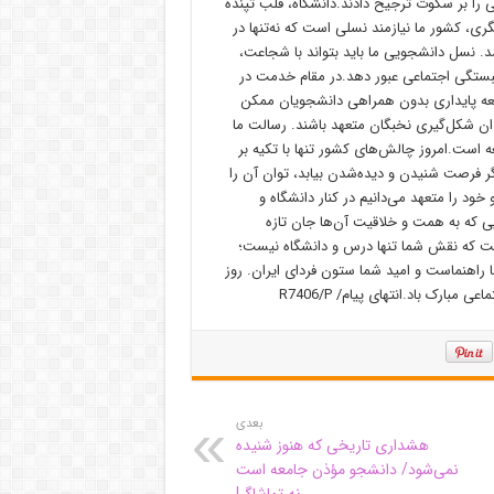
ا بر سکوت ترجیح دادند.دانشگاه، قلب تپنده
ی، کشور ما نیازمند نسلی است که نه‌تنها در
. نسل دانشجویی ما باید بتواند با شجاعت،
مبستگی اجتماعی عبور دهد.در مقام خدمت در
عه پایداری بدون همراهی دانشجویان ممکن
دان شکل‌گیری نخبگان متعهد باشند. رسالت ما
ه است.امروز چالش‌های کشور تنها با تکیه بر
فرصت شنیدن و دیده‌شدن بیابد، توان آن را
 خود را متعهد می‌دانیم در کنار دانشگاه و
ی که به همت و خلاقیت آن‌ها جان تازه
سرزمین می‌گویم: 16 آذر یادآور این است که نقش شما تنها درس و دانشگاه نیست؛
راهنماست و امید شما ستون فردای ایران. روز
رک باد.انتهای پیام/ R7406/P
بعدی
هشداری تاریخی که هنوز شنیده
نمی‌شود/ دانشجو مؤذن جامعه است