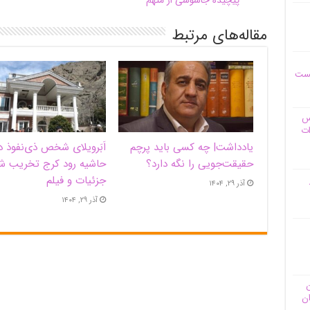
پیچیده جاسوسی از متهم
مقاله‌های مرتبط
یست
وس
ات
یادداشت| ‌چه کسی باید پرچم
اَبَر‌ویلای شخص ذی‌نفوذ د
حقیقت‌جویی را نگه دارد؟
حاشیه‌ رود کرج تخریب ش
جزئیات و فیلم
آذر ۲۹, ۱۴۰۴
آذر ۲۹, ۱۴۰۴
ن
ان