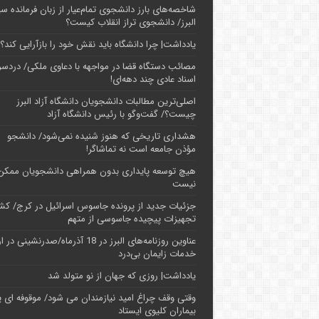
شاخصه‌های بارز دانشجوی تمام‌عیار از زبان فرمانده سپ
البرز/ دانشجوی تراز انقلاب کیست؟
یادداشت| چرا دانشگاه باید نقش خود را بازآرایی کند؟
مصائب دستگاه قضا در مواجهه با دعاوی ملکی/ دردسر
اسناد عادی چند‌ دهه‌ای!
اصلی‌ترین مطالبات دانشجویان دانشگاه آزاد البرز
چیست؟/ گفت‌وگو با رئیس دانشگاه آز‌اد
هشداری تاریخی که هنوز شنیده نمی‌شود/ دانشجو
مؤذن جامعه است نه تماشاگر!
هیچ توسعه پایداری بدون همراهی دانشجویان ممکن
نیست
جزئیات جدید از پرونده جاسوس اسرائیل در کرج/‌ ک
تجهیزات پیچیده جاسوسی از متهم
عناوین روزنامه‌های البرز در ‌18 آذرماه/صدرنشینی د
خدمات زایمان بی‌درد
یادداشت| روزی که جهان از نو متولد شد
وقتی وقف چراغ امید نیازمندان می شود/ موقوفه ای پ
بیماران کلیوی ایستاد