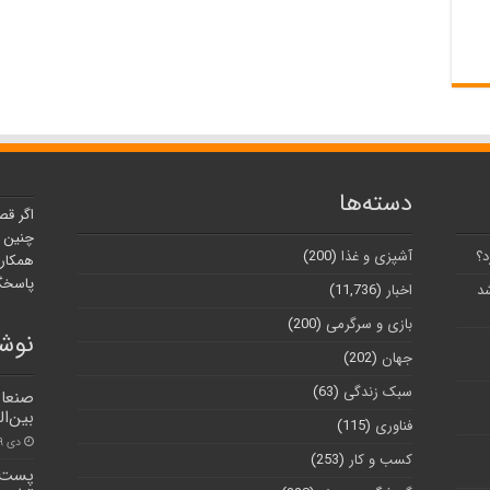
دسته‌ها
اگر قص
چنین ر
د؟
آشپزی و غذا
(200)
همکارا
پاسخگو
شد
اخبار
(11,736)
بازی و سرگرمی
(200)
نوشت
جهان
(202)
سبک زندگی
(63)
صنعاء
بین‌ا
فناوری
(115)
دی ۱۹, ۱۴۰۰
کسب و کار
(253)
پست ه