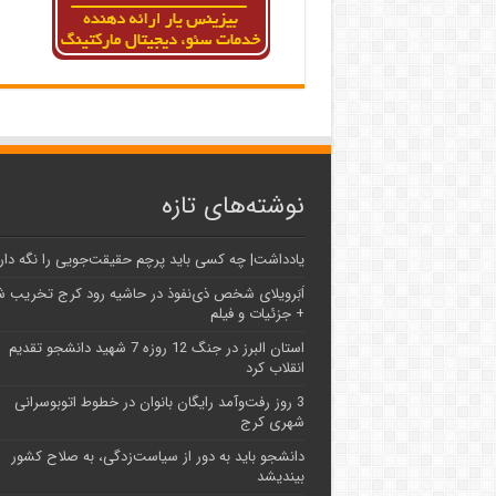
نوشته‌های تازه
یادداشت| ‌چه کسی باید پرچم حقیقت‌جویی را نگه دار
اَبَر‌ویلای شخص ذی‌نفوذ در حاشیه‌ رود کرج تخریب 
+ جزئیات و فیلم
استان البرز در جنگ 12 روزه 7 شهید دانشجو تقدیم
انقلاب کرد
3 روز رفت‌وآمد رایگان بانوان در خطوط اتوبوسرانی
شهری کرج
دانشجو باید به دور از سیاست‌زدگی، به صلاح کشور
بیندیشد