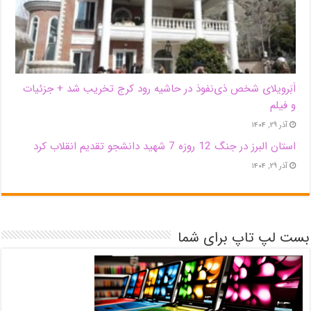
اَبَر‌ویلای شخص ذی‌نفوذ در حاشیه‌ رود کرج تخریب شد + جزئیات
و فیلم
آذر ۲۹, ۱۴۰۴
استان البرز در جنگ 12 روزه 7 شهید دانشجو تقدیم انقلاب کرد
آذر ۲۹, ۱۴۰۴
بست لپ تاپ برای شما