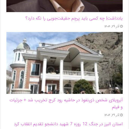
یادداشت| ‌چه کسی باید پرچم حقیقت‌جویی را نگه دارد؟
آذر ۲۹, ۱۴۰۴
اَبَر‌ویلای شخص ذی‌نفوذ در حاشیه‌ رود کرج تخریب شد + جزئیات
و فیلم
آذر ۲۹, ۱۴۰۴
استان البرز در جنگ 12 روزه 7 شهید دانشجو تقدیم انقلاب کرد