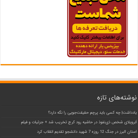
نوشته‌های تازه
یادداشت| ‌چه کسی باید پرچم حقیقت‌جویی را نگه دارد؟
اَبَر‌ویلای شخص ذی‌نفوذ در حاشیه‌ رود کرج تخریب شد + جزئیات و فیلم
استان البرز در جنگ 12 روزه 7 شهید دانشجو تقدیم انقلاب کرد