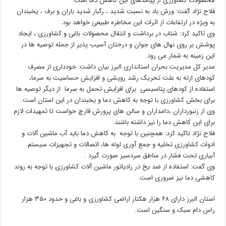
محصولات کشاورزی از پیامدهای این کاهش دما است.
فلاح نژاد گفت: وزش باد به نسبت شدید ، رگبار شدید باران و برف ، یخبندان
به ویژه در ارتفاعات از اثرات این مخاطره طبیعی خواهد بود.
وی تاکید کرد: شتاب در برداشت و انتقال محصولات باغی و کشاورزی ، ایجاد
پوشش بر روی نهال های جوان و درختان آسیب پذیر از جمله توصیه ها در
این زمینه به شمار می رود.
مدیر کل مدیریت بحران استانداری البرز بیان داشت: خودداری از مصرف
کودهای ازته به علت تحریک رشد رویشی و افزایش حساسیت به سرما،
استفاده از کودهای پتاسیسی برای افزایش تحمل به سرما از دیگر توصیه ها
برای بخش کشاورزی با توجه به کاهش دما و یخبندان در این استان است.
وی از زنبورداران ،دامداران و سالن های پرورش قارچ خواست تا تمهیدات لازم
برای این کاهش دما را نیز داشته باشند.
فلاح نژاد تاکید کرد: همچنین با توجه به کاهش دما باید آب ماشین آلات و
ادوات کشاورزی تخلیه و جمع آوری لوله ها، اتصالات و تجهیزات سیستم
آبیاری تحت فشار در مناطق سردسیر صورت گیرد .
وی گفت: استفاده از ضد یخ در رادیاتور ماشین آلات کشاورزی با توجه به روند
کاهشی دما نیز ضروری است.
استان البرز دارای ۶۸ هزار هکتار اراضی کشاورزی و باغی و حدود ۳۵۰ هزار
راس دام سبک و سنگین است.