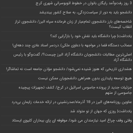
3 روز رفت‌وآمد رایگان بانوان در خطوط اتوبوسرانی شهری کرج
دانشجو باید به دور از سیاست‌زدگی، به صلاح کشور بیندیشد
شاخصه‌های بارز دانشجوی تمام‌عیار از زبان فرمانده سپاه البرز/ دانشجوی تراز
انقلاب کیست؟
یادداشت| چرا دانشگاه باید نقش خود را بازآرایی کند؟
مصائب دستگاه قضا در مواجهه با دعاوی ملکی/ دردسر اسناد عادی چند‌ دهه‌ای!
اصلی‌ترین مطالبات دانشجویان دانشگاه آزاد البرز چیست؟/ گفت‌وگو با رئیس
دانشگاه آز‌اد
هشداری تاریخی که هنوز شنیده نمی‌شود/ دانشجو مؤذن جامعه است نه تماشاگر!
هیچ توسعه پایداری بدون همراهی دانشجویان ممکن نیست
جزئیات جدید از پرونده جاسوس اسرائیل در کرج/‌ کشف تجهیزات پیچیده
جاسوسی از متهم
عناوین روزنامه‌های البرز در ‌18 آذرماه/صدرنشینی در ارائه خدمات زایمان بی‌درد
یادداشت| روزی که جهان از نو متولد شد
وقتی وقف چراغ امید نیازمندان می شود/ موقوفه ای پای بیماران کلیوی ایستاد