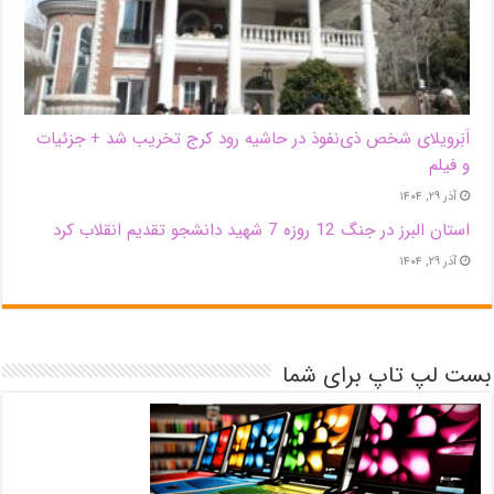
اَبَر‌ویلای شخص ذی‌نفوذ در حاشیه‌ رود کرج تخریب شد + جزئیات
و فیلم
آذر ۲۹, ۱۴۰۴
استان البرز در جنگ 12 روزه 7 شهید دانشجو تقدیم انقلاب کرد
آذر ۲۹, ۱۴۰۴
بست لپ تاپ برای شما