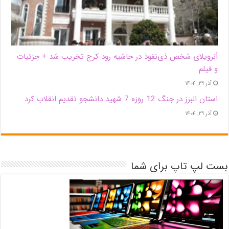
اَبَر‌ویلای شخص ذی‌نفوذ در حاشیه‌ رود کرج تخریب شد + جزئیات
و فیلم
آذر ۲۹, ۱۴۰۴
استان البرز در جنگ 12 روزه 7 شهید دانشجو تقدیم انقلاب کرد
آذر ۲۹, ۱۴۰۴
بست لپ تاپ برای شما