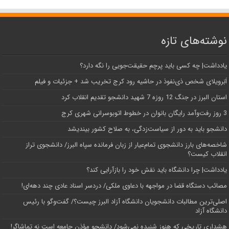
نوشته‌های تازه
یادداشت| ‌چه کسی باید پرچم حقیقت‌جویی را نگه دارد؟
اَبَر‌ویلای شخص ذی‌نفوذ در حاشیه‌ رود کرج تخریب شد + جزئیات و فیلم
استان البرز در جنگ 12 روزه 7 شهید دانشجو تقدیم انقلاب کرد
3 روز رفت‌وآمد رایگان بانوان در خطوط اتوبوسرانی شهری کرج
دانشجو باید به دور از سیاست‌زدگی، به صلاح کشور بیندیشد
شاخصه‌های بارز دانشجوی تمام‌عیار از زبان فرمانده سپاه البرز/ دانشجوی تراز
انقلاب کیست؟
یادداشت| چرا دانشگاه باید نقش خود را بازآرایی کند؟
مصائب دستگاه قضا در مواجهه با دعاوی ملکی/ دردسر اسناد عادی چند‌ دهه‌ای!
اصلی‌ترین مطالبات دانشجویان دانشگاه آزاد البرز چیست؟/ گفت‌وگو با رئیس
دانشگاه آز‌اد
هشداری تاریخی که هنوز شنیده نمی‌شود/ دانشجو مؤذن جامعه است نه تماشاگر!