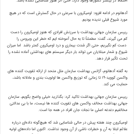
احتمالاً در بیشتر کشورها وجود دارد، حتی اگر هنوز شناسایی نشده باشد.
آدهانوم در ادامه افزود: اومیکرون با سرعتی در حال گسترش است که در هیچ
مورد شیوع قبلی ندیده بودیم.
رییس سازمان جهانی بهداشت با سرزنش افرادی که هنوز اومیکرون را دست
کم می گیرند، گفت: مطمئناً تا به حال آموخته ایم که خطر این ویروس را
دست کم نگیریم، حتی اگر شدت بیماری و درد اومیکرون کمتر باشد اما میزان
شیوع و شمار مبتلایان می تواند بار دیگر سیستم های بهداشتی آماده نشده را
تحت تأثیر قرار دهد.
به گفته آدهانوم، آژانس بهداشت سازمان ملل متحد از ارائه تقویت کننده های
واکسن کووید-۱۹ تا زمانی که توزیع واکسن ها اولویت بندی و عادلانه باشد،
حمایت می کند.
رییس سازمان جهانی بهداشت تاکید کرد: بگذارید خیلی واضح بگویم، سازمان
جهانی بهداشت مخالف واکسن های تقویت کننده ها نیست، ما با بی عدالتی
مخالفیم دغدغه اصلی ما نجات جان افراد در همه جا است.
اومیکرون چند هفته پیش در حالی شناسایی شد که هیچ‌گونه داده‌ای درباره
علائم ابتلا به آن و خطرات ناشی از آن وجود نداشت. اکنون اما داده‌های اولیه