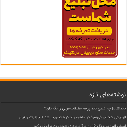
نوشته‌های تازه
یادداشت| ‌چه کسی باید پرچم حقیقت‌جویی را نگه دارد؟
اَبَر‌ویلای شخص ذی‌نفوذ در حاشیه‌ رود کرج تخریب شد + جزئیات و فیلم
استان البرز در جنگ 12 روزه 7 شهید دانشجو تقدیم انقلاب کرد