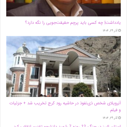
یادداشت| ‌چه کسی باید پرچم حقیقت‌جویی را نگه دارد؟
آذر ۲۹, ۱۴۰۴
اَبَر‌ویلای شخص ذی‌نفوذ در حاشیه‌ رود کرج تخریب شد + جزئیات
و فیلم
آذر ۲۹, ۱۴۰۴
استان البرز در جنگ 12 روزه 7 شهید دانشجو تقدیم انقلاب کرد