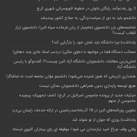
3 روز رفت‌وآمد رایگان بانوان در خطوط اتوبوسرانی شهری کرج
دانشجو باید به دور از سیاست‌زدگی، به صلاح کشور بیندیشد
شاخصه‌های بارز دانشجوی تمام‌عیار از زبان فرمانده سپاه البرز/ دانشجوی تراز
انقلاب کیست؟
یادداشت| چرا دانشگاه باید نقش خود را بازآرایی کند؟
مصائب دستگاه قضا در مواجهه با دعاوی ملکی/ دردسر اسناد عادی چند‌ دهه‌ای!
اصلی‌ترین مطالبات دانشجویان دانشگاه آزاد البرز چیست؟/ گفت‌وگو با رئیس
دانشگاه آز‌اد
هشداری تاریخی که هنوز شنیده نمی‌شود/ دانشجو مؤذن جامعه است نه تماشاگر!
هیچ توسعه پایداری بدون همراهی دانشجویان ممکن نیست
جزئیات جدید از پرونده جاسوس اسرائیل در کرج/‌ کشف تجهیزات پیچیده
جاسوسی از متهم
عناوین روزنامه‌های البرز در ‌18 آذرماه/صدرنشینی در ارائه خدمات زایمان بی‌درد
یادداشت| روزی که جهان از نو متولد شد
وقتی وقف چراغ امید نیازمندان می شود/ موقوفه ای پای بیماران کلیوی ایستاد