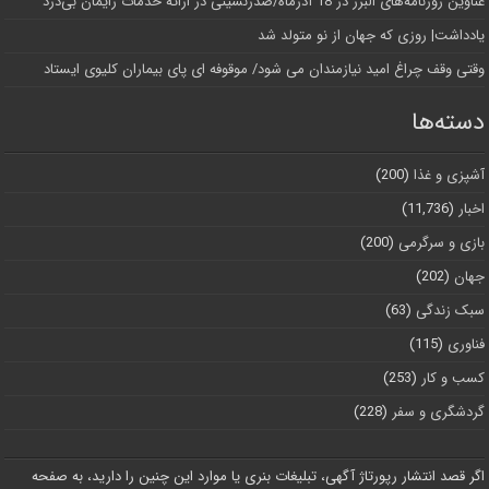
عناوین روزنامه‌های البرز در ‌18 آذرماه/صدرنشینی در ارائه خدمات زایمان بی‌درد
یادداشت| روزی که جهان از نو متولد شد
وقتی وقف چراغ امید نیازمندان می شود/ موقوفه ای پای بیماران کلیوی ایستاد
دسته‌ها
آشپزی و غذا
(200)
اخبار
(11,736)
بازی و سرگرمی
(200)
جهان
(202)
سبک زندگی
(63)
فناوری
(115)
کسب و کار
(253)
گردشگری و سفر
(228)
اگر قصد انتشار رپورتاژ آگهی، تبلیغات بنری یا موارد این چنین را دارید، به صفحه