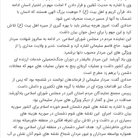
وی با اشاره به حدیث ثقلین و قرار دادن ۲ امانت مهم در اختیار انسان ادامه
داد: قرآن کریم و اهل بیت (ع) ۲ موهبت بزرگ الهی هستند که انسان با
تمسک به آنها از مسیر درست منحرف نمی شود.
حدادی گفت: امروز هرچه بیشتر باید با بهره گیری از سیره اهل بیت (ع) تلاش
کرد و این مهم را برای نسل جوان بیان داشت.
این نماینده مردم در مجلس شورای اسلامی در ادامه به سالروز شهادت سردار
شهید حاج قاسم سلیمانی اشاره کرد و شجاعت ،تدبر و ولایت مداری را از
ویژگی های این سردار محبوب دلها برشمرد.
وی یاد آورشد: این سردار عالیقدر در دوران جنگ‌تحمیلی خدمات ارزنده ای
برای کشور داشت و عملیات کربلای پنج به عنوان عملیات های مهم که معادلات
دشمن را برهم زد مطرح است.
حدادی گفت: سردار سلیمانی از فرماندهان توانمند در شلمچه بود که پس از
جنگ نیز اقدامات ویژه ای در مقابله با گروه های تکفیری و داعش داست.
رییس مجمع نمایندگان مردم استان البرز در مجلس شورای اسلامی یادآورشد:
صداقت در عمل و گفتار از دیگر ویژگی های سردار سلیمانی بود.
وی با اشاره به نقشه های شوم دشمنان قسم خورده اسلام برای کشور سوریه
بیان داشت: اجرای این نقشه های شوم دشمنان در سوریه هزینه های
بسیاری در بر داشت و در تلاش برای تفرقه افکنی در منطقه خاورمیانه بودند.
حدادی خاطرنشان کرد: هدف اصلی دشمنان در منطقه ایران اسلامی بود که
همواره بواسطه سرداران و غیور مردان شجاع نقشه های شوم آنان نقش بر آب