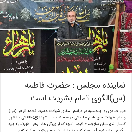
نماینده مجلس : حضرت فاطمه
(س)الگوی تمام بشریت است
علی حدادی روز پنجشنبه در مراسم سالروز شهادت حضرت فاطمه الزهرا (س)
و ایام شهادت حاج قاسم سلیمانی در حسینه سید الشهدا (ع)طالقانی ها شهر
گلسار شهرستان ساوجبلاغ افزود: آنچه که از ویژگی های زهرا اطهر(س) باید
الگو قرار داده شود آن است که همه ما باید در مسیر ولایت حرکت کنیم.