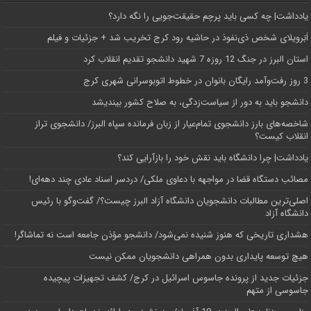
یادداشت| ‌چه کسی باید پرچم حقیقت‌جویی را نگه دارد؟
اَبَر‌ویلای شخص ذی‌نفوذ در حاشیه‌ رود کرج تخریب شد + جزئیات و فیلم
استان البرز در جنگ 12 روزه 7 شهید دانشجو تقدیم انقلاب کرد
3 روز رفت‌وآمد رایگان بانوان در خطوط اتوبوسرانی شهری کرج
دانشجو باید به دور از سیاست‌زدگی، به صلاح کشور بیندیشد
شاخصه‌های بارز دانشجوی تمام‌عیار از زبان فرمانده سپاه البرز/ دانشجوی تراز
انقلاب کیست؟
یادداشت| چرا دانشگاه باید نقش خود را بازآرایی کند؟
مصائب دستگاه قضا در مواجهه با دعاوی ملکی/ دردسر اسناد عادی چند‌ دهه‌ای!
اصلی‌ترین مطالبات دانشجویان دانشگاه آزاد البرز چیست؟/ گفت‌وگو با رئیس
دانشگاه آز‌اد
هشداری تاریخی که هنوز شنیده نمی‌شود/ دانشجو مؤذن جامعه است نه تماشاگر!
هیچ توسعه پایداری بدون همراهی دانشجویان ممکن نیست
جزئیات جدید از پرونده جاسوس اسرائیل در کرج/‌ کشف تجهیزات پیچیده
جاسوسی از متهم