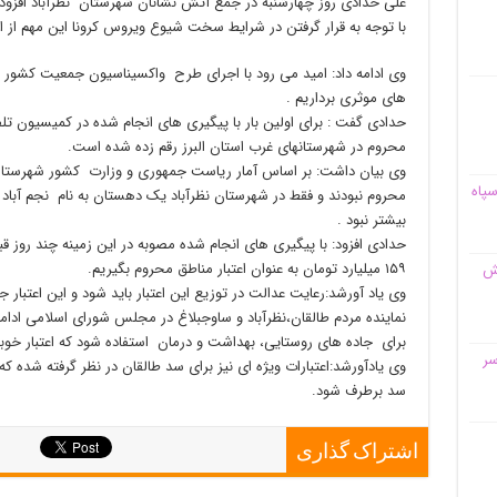
علی حدادی روز چهارشنبه در جمع آتش نشانان شهرستان نظرآباد افزو
با توجه به قرار گرفتن در شرایط سخت شیوع ویروس کرونا این مهم از
وی ادامه داد: امید می رود با اجرای طرح واکسیناسیون جمعیت کشور و
های موثری برداریم .
حدادی گفت : برای اولین بار با پیگیری های انجام شده در کمیسیون ت
محروم در شهرستانهای غرب استان البرز رقم زده شده است.
وی بیان داشت: بر اساس آمار ریاست جمهوری و وزارت کشور شهرستان 
سپاه
بیشتر نبود .
حدادی افزود: با پیگیری های انجام شده مصوبه در این زمینه چند روز قب
۱۵۹ میلیارد تومان به عنوان اعتبار مناطق محروم بگیریم.
قش
وی یاد آورشد:رعایت عدالت در توزیع این اعتبار باید شود و این اعتبار ج
نماینده مردم طالقان،نظرآباد و ساوجبلاغ در مجلس شورای اسلامی ادامه 
برای جاده های روستایی، بهداشت و درمان استفاده شود که اعتبار خوب
سر
وی یادآورشد:اعتبارات ویژه ای نیز برای سد طالقان در نظر گرفته شده 
سد برطرف شود.
اشتراک گذاری