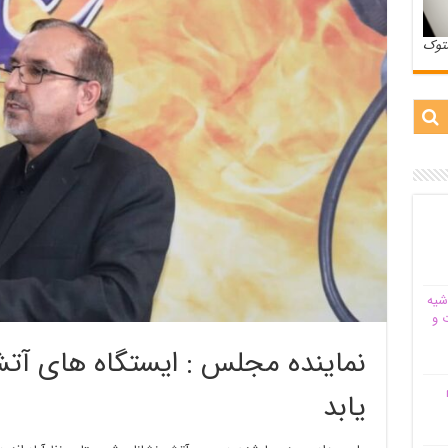
ستوک
شیه‌
 و
نماینده مجلس : ایستگاه های آتش
م
یابد