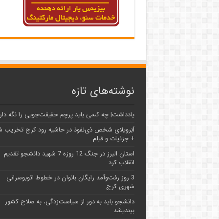
نوشته‌های تازه
یادداشت| ‌چه کسی باید پرچم حقیقت‌جویی را نگه دار
اَبَر‌ویلای شخص ذی‌نفوذ در حاشیه‌ رود کرج تخریب 
+ جزئیات و فیلم
استان البرز در جنگ 12 روزه 7 شهید دانشجو تقدیم
انقلاب کرد
3 روز رفت‌وآمد رایگان بانوان در خطوط اتوبوسرانی
شهری کرج
دانشجو باید به دور از سیاست‌زدگی، به صلاح کشور
بیندیشد