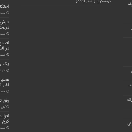
گردشگری و سفر
(228)
اه
احتکا
اسفند ۲۲, 
درصد 
اسفند ۵, ۰
افتتا
در البر
اسفند ۲۲, 
یک رو
آذر ۱۵, ۱۴۰۰
آغاز 
شف
اسفند ۷, ۰
ر ارائه
رفع ت
آبان ۲۷, ۱۴۰۰
افزای
کرج
ای
اسفند ۲۲, 