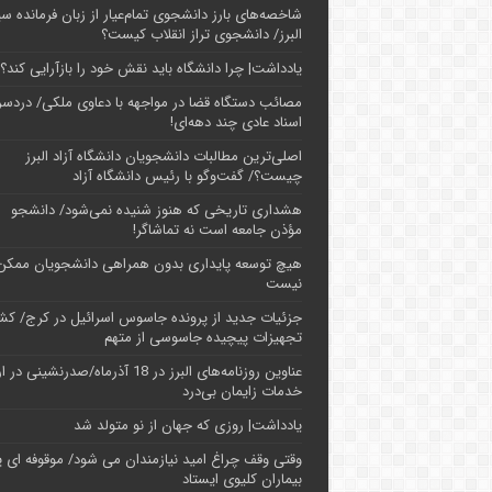
شاخصه‌های بارز دانشجوی تمام‌عیار از زبان فرمانده سپ
البرز/ دانشجوی تراز انقلاب کیست؟
یادداشت| چرا دانشگاه باید نقش خود را بازآرایی کند؟
مصائب دستگاه قضا در مواجهه با دعاوی ملکی/ دردسر
اسناد عادی چند‌ دهه‌ای!
اصلی‌ترین مطالبات دانشجویان دانشگاه آزاد البرز
چیست؟/ گفت‌وگو با رئیس دانشگاه آز‌اد
هشداری تاریخی که هنوز شنیده نمی‌شود/ دانشجو
مؤذن جامعه است نه تماشاگر!
هیچ توسعه پایداری بدون همراهی دانشجویان ممکن
نیست
جزئیات جدید از پرونده جاسوس اسرائیل در کرج/‌ ک
تجهیزات پیچیده جاسوسی از متهم
عناوین روزنامه‌های البرز در ‌18 آذرماه/صدرنشینی د
خدمات زایمان بی‌درد
یادداشت| روزی که جهان از نو متولد شد
وقتی وقف چراغ امید نیازمندان می شود/ موقوفه ای پ
بیماران کلیوی ایستاد