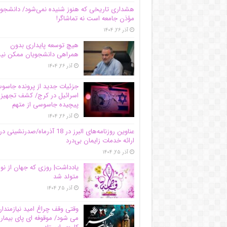
هشداری تاریخی که هنوز شنیده نمی‌شود/ دانشجو
مؤذن جامعه است نه تماشاگر!
آذر ۲۶, ۱۴۰۴
هیچ توسعه پایداری بدون
همراهی دانشجویان ممکن ن
آذر ۲۶, ۱۴۰۴
جزئیات جدید از پرونده جاس
اسرائیل در کرج/‌ کشف تجهیز
پیچیده جاسوسی از متهم
آذر ۲۶, ۱۴۰۴
عناوین روزنامه‌های البرز در ‌18 آذرماه/صدرنشینی در
ارائه خدمات زایمان بی‌درد
آذر ۲۵, ۱۴۰۴
یادداشت| روزی که جهان از نو
متولد شد
آذر ۲۵, ۱۴۰۴
وقتی وقف چراغ امید نیازمندا
می شود/ موقوفه ای پای بیمار