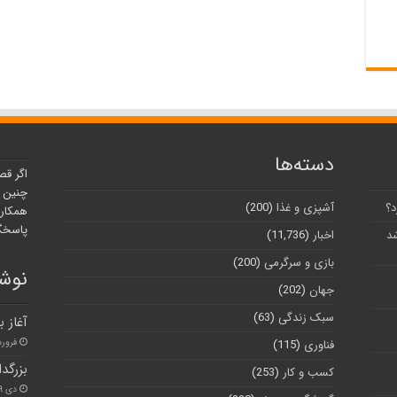
دسته‌ها
اگر قص
چنین ر
د؟
آشپزی و غذا
(200)
همکارا
پاسخگو
شد
اخبار
(11,736)
بازی و سرگرمی
(200)
نوشت
جهان
(202)
سبک زندگی
(63)
آغاز 
فروردین ۴
فناوری
(115)
بزرگد
کسب و کار
(253)
دی ۱۹, ۱۴۰۰