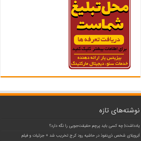
نوشته‌های تازه
یادداشت| ‌چه کسی باید پرچم حقیقت‌جویی را نگه دارد؟
اَبَر‌ویلای شخص ذی‌نفوذ در حاشیه‌ رود کرج تخریب شد + جزئیات و فیلم