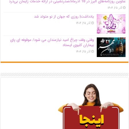
عناوین روزنامه‌های البرز در ‌18 آذرماه/صدرنشینی در ارائه خدمات زایمان بی‌درد
آذر ۲۵, ۱۴۰۴
یادداشت| روزی که جهان از نو متولد شد
آذر ۲۵, ۱۴۰۴
وقتی وقف چراغ امید نیازمندان می شود/ موقوفه ای پای
بیماران کلیوی ایستاد
آذر ۲۵, ۱۴۰۴