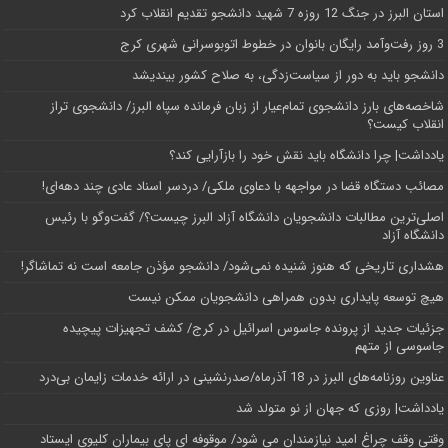
استان البرز در جنگ 12 روزه 7 شهید دانشجو تقدیم انقلاب کرد
3 روز رفت‌وآمد رایگان بانوان در خطوط اتوبوسرانی شهری کرج
دانشجو باید به دور از سیاست‌زدگی، به صلاح کشور بیندیشد
شاخصه‌های بارز دانشجوی تمام‌عیار از زبان فرمانده سپاه البرز/ دانشجوی تراز
انقلاب کیست؟
یادداشت| چرا دانشگاه باید نقش خود را بازآرایی کند؟
مصائب دستگاه قضا در مواجهه با دعاوی ملکی/ دردسر اسناد عادی چند‌ دهه‌ای!
اصلی‌ترین مطالبات دانشجویان دانشگاه آزاد البرز چیست؟/ گفت‌وگو با رئیس
دانشگاه آز‌اد
هشداری تاریخی که هنوز شنیده نمی‌شود/ دانشجو مؤذن جامعه است نه تماشاگر!
هیچ توسعه پایداری بدون همراهی دانشجویان ممکن نیست
جزئیات جدید از پرونده جاسوس اسرائیل در کرج/‌ کشف تجهیزات پیچیده
جاسوسی از متهم
عناوین روزنامه‌های البرز در ‌18 آذرماه/صدرنشینی در ارائه خدمات زایمان بی‌درد
یادداشت| روزی که جهان از نو متولد شد
وقتی وقف چراغ امید نیازمندان می شود/ موقوفه ای پای بیماران کلیوی ایستاد