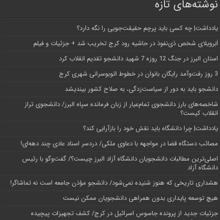
نوشته‌های تازه
یادداشت| ‌چه کسی باید پرچم حقیقت‌جویی را نگه دارد؟
اَبَر‌ویلای شخص ذی‌نفوذ در حاشیه‌ رود کرج تخریب شد + جزئیات و فیلم
استان البرز در جنگ 12 روزه 7 شهید دانشجو تقدیم انقلاب کرد
3 روز رفت‌وآمد رایگان بانوان در خطوط اتوبوسرانی شهری کرج
دانشجو باید به دور از سیاست‌زدگی، به صلاح کشور بیندیشد
شاخصه‌های بارز دانشجوی تمام‌عیار از زبان فرمانده سپاه البرز/ دانشجوی تراز
انقلاب کیست؟
یادداشت| چرا دانشگاه باید نقش خود را بازآرایی کند؟
مصائب دستگاه قضا در مواجهه با دعاوی ملکی/ دردسر اسناد عادی چند‌ دهه‌ای!
اصلی‌ترین مطالبات دانشجویان دانشگاه آزاد البرز چیست؟/ گفت‌وگو با رئیس
دانشگاه آز‌اد
هشداری تاریخی که هنوز شنیده نمی‌شود/ دانشجو مؤذن جامعه است نه تماشاگر!
هیچ توسعه پایداری بدون همراهی دانشجویان ممکن نیست
جزئیات جدید از پرونده جاسوس اسرائیل در کرج/‌ کشف تجهیزات پیچیده