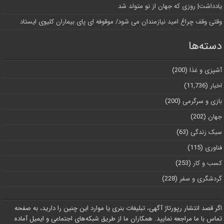
یادداشت| روزی که جهان از نو متولد شد
وقتی وقف چراغ امید نیازمندان می شود/ موقوفه ای پای بیماران کلیوی ایستاد
دسته‌ها
آشپزی و غذا
(200)
اخبار
(11,736)
بازی و سرگرمی
(200)
جهان
(202)
سبک زندگی
(63)
فناوری
(115)
کسب و کار
(253)
گردشگری و سفر
(228)
اگر قصد انتشار رپورتاژ آگهی، تبلیغات بنری یا موارد این چنین را دارید، به صفحه
تماس با ما مراجعه نمایید. همکاران ما از طریق شبکه‌های اجتماعی و ایمیل آماده