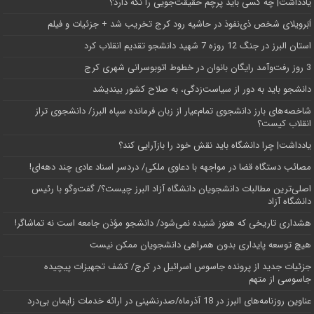
یادداشت| ‌چه کسی باید پرچم حقیقت‌جویی را نگه دارد؟
اَبَر‌ویلای شخص ذی‌نفوذ در حاشیه‌ رود کرج تخریب شد + جزئیات و فیلم
استان البرز در جنگ 12 روزه 7 شهید دانشجو تقدیم انقلاب کرد
3 روز رفت‌وآمد رایگان بانوان در خطوط اتوبوسرانی شهری کرج
دانشجو باید به دور از سیاست‌زدگی، به صلاح کشور بیندیشد
شاخصه‌های بارز دانشجوی تمام‌عیار از زبان فرمانده سپاه البرز/ دانشجوی تراز
انقلاب کیست؟
یادداشت| چرا دانشگاه باید نقش خود را بازآرایی کند؟
مصائب دستگاه قضا در مواجهه با دعاوی ملکی/ دردسر اسناد عادی چند‌ دهه‌ای!
اصلی‌ترین مطالبات دانشجویان دانشگاه آزاد البرز چیست؟/ گفت‌وگو با رئیس
دانشگاه آز‌اد
هشداری تاریخی که هنوز شنیده نمی‌شود/ دانشجو مؤذن جامعه است نه تماشاگر!
هیچ توسعه پایداری بدون همراهی دانشجویان ممکن نیست
جزئیات جدید از پرونده جاسوس اسرائیل در کرج/‌ کشف تجهیزات پیچیده
جاسوسی از متهم
عناوین روزنامه‌های البرز در ‌18 آذرماه/صدرنشینی در ارائه خدمات زایمان بی‌درد