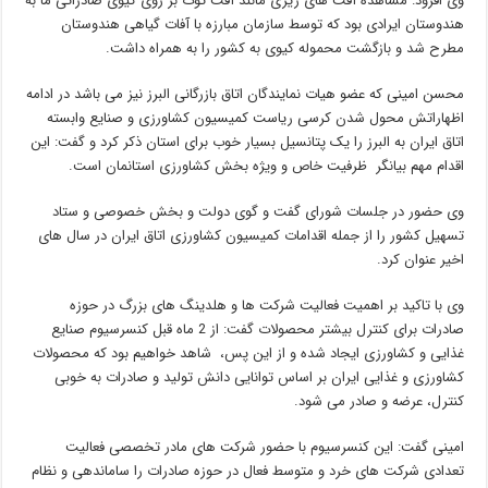
وی افزود: مشاهده آفت های ریزی مانند آفت توت بر روی کیوی صادراتی ما به
هندوستان ایرادی بود که توسط سازمان مبارزه با آفات گیاهی هندوستان
مطرح شد و بازگشت محموله کیوی به کشور را به همراه داشت.
محسن امینی که عضو هیات نمایندگان اتاق بازرگانی البرز نیز می باشد در ادامه
اظهاراتش محول شدن کرسی ریاست کمیسیون کشاورزی و صنایع وابسته
اتاق ایران به البرز را یک پتانسیل بسیار خوب برای استان ذکر کرد و گفت: این
اقدام مهم بیانگر ظرفیت خاص و ویژه بخش کشاورزی استانمان است.
وی حضور در جلسات شورای گفت و گوی دولت و بخش خصوصی و ستاد
تسهیل کشور را از جمله اقدامات کمیسیون کشاورزی اتاق ایران در سال های
اخیر عنوان کرد.
وی با تاکید بر اهمیت فعالیت شرکت ها و هلدینگ های بزرگ در حوزه
صادرات برای کنترل بیشتر محصولات گفت: از 2 ماه قبل کنسرسیوم صنایع
غذایی و کشاورزی ایجاد شده و از این پس، شاهد خواهیم بود که محصولات
کشاورزی و غذایی ایران بر اساس توانایی دانش تولید و صادرات به خوبی
کنترل، عرضه و صادر می شود.
امینی گفت: این کنسرسیوم با حضور شرکت های مادر تخصصی فعالیت
تعدادی شرکت های خرد و متوسط فعال در حوزه صادرات را ساماندهی و نظام