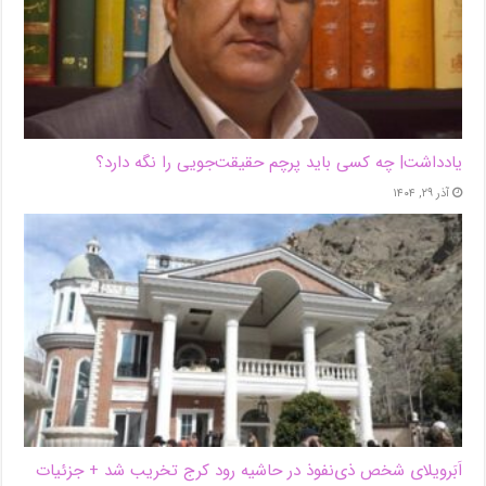
یادداشت| ‌چه کسی باید پرچم حقیقت‌جویی را نگه دارد؟
آذر ۲۹, ۱۴۰۴
اَبَر‌ویلای شخص ذی‌نفوذ در حاشیه‌ رود کرج تخریب شد + جزئیات