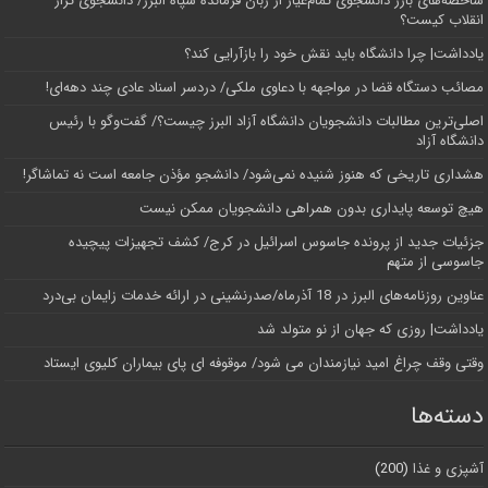
شاخصه‌های بارز دانشجوی تمام‌عیار از زبان فرمانده سپاه البرز/ دانشجوی تراز
انقلاب کیست؟
یادداشت| چرا دانشگاه باید نقش خود را بازآرایی کند؟
مصائب دستگاه قضا در مواجهه با دعاوی ملکی/ دردسر اسناد عادی چند‌ دهه‌ای!
اصلی‌ترین مطالبات دانشجویان دانشگاه آزاد البرز چیست؟/ گفت‌وگو با رئیس
دانشگاه آز‌اد
هشداری تاریخی که هنوز شنیده نمی‌شود/ دانشجو مؤذن جامعه است نه تماشاگر!
هیچ توسعه پایداری بدون همراهی دانشجویان ممکن نیست
جزئیات جدید از پرونده جاسوس اسرائیل در کرج/‌ کشف تجهیزات پیچیده
جاسوسی از متهم
عناوین روزنامه‌های البرز در ‌18 آذرماه/صدرنشینی در ارائه خدمات زایمان بی‌درد
یادداشت| روزی که جهان از نو متولد شد
وقتی وقف چراغ امید نیازمندان می شود/ موقوفه ای پای بیماران کلیوی ایستاد
دسته‌ها
آشپزی و غذا
(200)