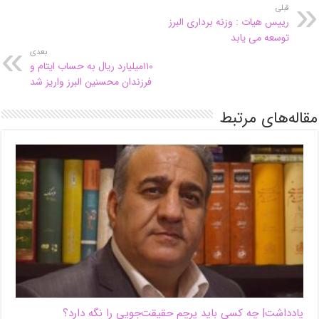
قبلی
رییس هیات : وزنه برداری البرز
توسعه می یابد
بعدی
۱۱۰میلیارد ریال به حساب ایتام و
فرزندان محسنین البرز واریز شد
مقاله‌های مرتبط
یادداشت| ‌چه کسی باید پرچم حقیقت‌جویی را نگه دارد؟