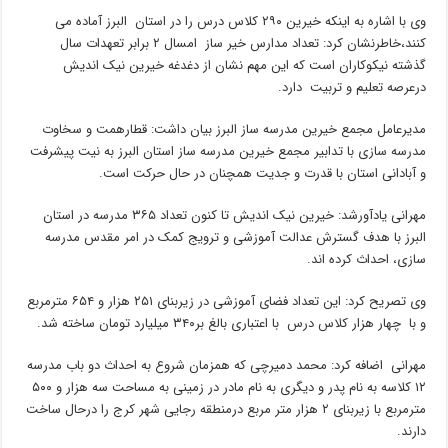
وی با اشاره به اینکه خیرین ۲۹۰ کلاس درس را در استان البرز آماده می
کنند،خاطرنشان کرد: تعداد مدارس خیر ساز امسال ۲ برابر تعهدات سال
گذشته نیکوکاران است که این مهم نشان از دغدغه خیرین نیک اندیش
درعرصه تعلیم و تربیت دارد.
مدیرعامل مجمع خیرین مدرسه ساز البرز بیان داشت: قطارهمت و سخاوت
مدرسه سازی با تدابیر مجمع خیرین مدرسه ساز استان البرز به نیت پیشرفت
و آبادانی استان با قدرت و جدیت همچنان در حال حرکت است.
مهرانی یادآورشد: خیرین نیک اندیش تا کنون تعداد ۳۶۵ مدرسه در استان
البرز با هدف گسترش عدالت آموزشی و ترویج کمک در امر مقدس مدرسه
سازی، احداث کرده اند.
وی تصریح کرد: این تعداد فضای آموزشی در زیربنای ۲۵۱ هزار و ۶۵۴ مترمربع
و با چهار هزار کلاس درس با اعتباری بالغ بر۳۴۰ میلیارد تومان ساخته شد.
مهرانی اضافه کرد: محمد دمیرچی که همزمان شروع به احداث دو باب مدرسه
۱۲ کلاسه به نام پدر و دیگری به نام مادر در زمینی به مساحت سه هزار و ۵۰۰
مترمربع با زیربنای ۲ هزار متر مربع درمنطقه رجایی شهر کرج را درحال ساخت
دارند.