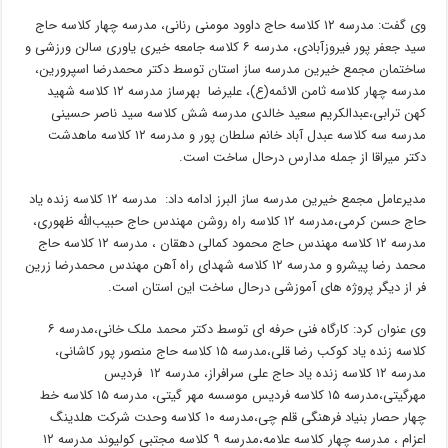
وی گفت: مدرسه ۱۲ کلاسه حاج داوود مومنی رنانی، مدرسه چهار کلاسه حاج
سید جعفر پور فیروزآبادی، مدرسه ۶ کلاسه جامعه خیری یاوری سالن ورزشی و
ساختمان مجمع خیرین مدرسه ساز استان توسط دکتر محمدرضا اسپرورین،
مدرسه چهار کلاسه ثامن الائمه(ع)، علیرضا بهرساز مدرسه ۱۲ کلاسه شهید
کهن ترابی،عبدالکریم سعید خالدی مدرسه شش کلاسه سید ناصر حسینی
مدرسه سه کلاسه عبدل آباد خانم سلطان پور و مدرسه ۱۲ کلاسه ماهدشت
دکتر میراقا از جمله مدارس درحال ساخت است.
مدیرعامل مجمع خیرین مدرسه ساز البرز ادامه داد: مدرسه ۱۲ کلاسه زنده یاد
حاج حسن کرمی،مدرسه ۱۲ کلاسه راه روشن مهندس حاج حبیب‌الله ظهوری،
مدرسه ۱۲ کلاسه مهندس حاج محمود کمالی دهقان ، مدرسه ۱۲ کلاسه حاج
محمد رضا پیشرو و مدرسه ۱۲ کلاسه شهدای راه آهن مهندس محمدرضا زرین
فر از دیگر پروژه های آموزشی درحال ساخت این استان است.
وی عنوان کرد: کارگاه فنی حرفه ای توسط دکتر محمد ملک خانی،مدرسه ۶
کلاسه زنده یاد کوکب رضا قلی،مدرسه ۱۵ کلاسه حاج منصور پور کاشانی،
مدرسه ۱۲ کلاسه زنده یاد حاج علی سرافراز، مدرسه ۱۲ فردیس
مهرگیتی،مدرسه ۱۵ کلاسه فردیس موسسه مهر گیتی، مدرسه ۱۵ کلاسه خط
چهار حصار بنیاد فرهنگی قلم چی،مدرسه ۱۰ کلاسه وحدت شرکت هلدینگ
اعزام ، مدرسه چهار کلاسه علامه،مدرسه ۹ کلاسه مجتبی کولیوند مدرسه ۱۲