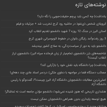
نوشته‌های تازه
یادداشت| ‌چه کسی باید پرچم حقیقت‌جویی را نگه دارد؟
اَبَر‌ویلای شخص ذی‌نفوذ در حاشیه‌ رود کرج تخریب شد + جزئیات و فیلم
استان البرز در جنگ 12 روزه 7 شهید دانشجو تقدیم انقلاب کرد
3 روز رفت‌وآمد رایگان بانوان در خطوط اتوبوسرانی شهری کرج
دانشجو باید به دور از سیاست‌زدگی، به صلاح کشور بیندیشد
شاخصه‌های بارز دانشجوی تمام‌عیار از زبان فرمانده سپاه البرز/ دانشجوی تراز
انقلاب کیست؟
یادداشت| چرا دانشگاه باید نقش خود را بازآرایی کند؟
مصائب دستگاه قضا در مواجهه با دعاوی ملکی/ دردسر اسناد عادی چند‌ دهه‌ای!
اصلی‌ترین مطالبات دانشجویان دانشگاه آزاد البرز چیست؟/ گفت‌وگو با رئیس
دانشگاه آز‌اد
هشداری تاریخی که هنوز شنیده نمی‌شود/ دانشجو مؤذن جامعه است نه تماشاگر!
هیچ توسعه پایداری بدون همراهی دانشجویان ممکن نیست
جزئیات جدید از پرونده جاسوس اسرائیل در کرج/‌ کشف تجهیزات پیچیده