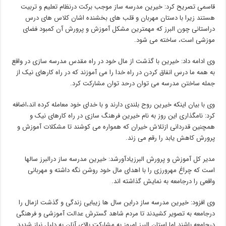
قاسمی تصریح کرد: خیرین مدرسه ساز موجب برکت درنظام تعلیم و تربیت
هستند زیرا با دستان مهربان و قلب های بخشنده اشان کلاس های درس
دراستانی چون البرز که مهمترین مشکل آموزش و پرورش آن کمبود فضای
موزشی است، ساخته می شود.
وی ادامه داد: خیرین با گذشت از مال خود در راه مقدس مدرسه سازی در واقع
به همه ما درس انفاق کردن در راه خدا را می آموزند که در راه کارهای نیک از
جمله ساختن مدرسه می توان درحد توان مشارکت کرد.
وی با بیان اینکه خیرین روح بلندی دارند و با خدای خود معامله کرده اند،اضافه
کرد: نامگذاری این روز به نام خیرین فرهنگ سازی در راه کارهای نیک و
همچنین قدردانی ازتلاش خیران که همواره می کوشند تا مشکلات آموزش و
پرورش کاهش یابد را رقم می زند.
مدیر کل آموزش و پرورش البرزیادآورشد: خیرین مدرسه ساز درالبرز سالها
است که چراغ مهرورزی را با اهدای مال خود روشن نگه داشته و مهربانی
واقعی را درجامعه به نمایش گذاشته اند.
وی افزود: خیرین مدرسه ساز دراین سال ها زیبایی زندگی و گذشت ازمال را
درجامعه به تصویر کشیدند تا مردم شاهد گسترش عدالت آموزشی و فرهنگی
درجامعه باشند اما استان البرز امروز به مشارکت بالای آنان به دلیل نیاز شدید