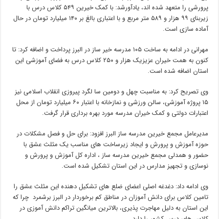
پرورشی را متعهد شده اند، یادآورشد: با کمک خیرین ۵۴۹ کلاس درس با
زیربنای ۹۹ هزار و ۵۸۹ متر مربع و با اعتباری بالغ بر ۱۴۰ میلیارد تومان در حال
آماده سازی است.
مهرانی در ادامه به ساخت ۱۰۵ مدرسه خیر ساز در البرز پرداخت و اضافه کرد: تا
کنون به همت خیران عزیزیک هزار و ۲۵۰ کلاس درس به فضای آموزشی این
استان اضافه شده است.
وی تصریح کرد: به مناسبت چهل و دومین سا لگرد پیروزی انقلاب اسلامی نیز
۱۵ پروژه آموزشی، سالن ورزشی و نمازخانه با اعتبار ۶۰ میلیارد تومان از محل
اعتبارات دولتی و کمک خیران مدرسه مورد بهره برداری قرار گرفت.
مدیرعامل مجمع خیرین مدرسه ساز البرز افزود: برای حل و فصل مشکلات در
حوزه آموزش و پرورش و ایجاد زیرساخت های مناسب یک مثلث عشق با
حضور و همدلی مجمع خیرین مدرسه ساز ، اداره کل آموزش و پرورش و
نوسازی و تجهیز مدارس در این استان تشکیل شده است.
وی ادامه داد: دغدغه اصلی اعضای ضلع های تشکیل دهنده این مثلث عشق را
تامین کلاس برای دانش آموزان در مناطق کم برخوردار در البرز برشمرد چرا که
این استان به دلیل مهاجرت پذیری، بالاترین میانگین تراکم دانش آموزی در
کلاس های درس کشور را دارد.