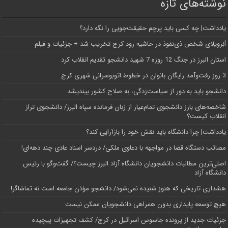
نوشته‌های تازه
یادداشت| ‌چه کسی باید پرچم حقیقت‌جویی را نگه دارد؟
اَبَر‌ویلای شخص ذی‌نفوذ در حاشیه‌ رود کرج تخریب شد + جزئیات و فیلم
استان البرز در جنگ 12 روزه 7 شهید دانشجو تقدیم انقلاب کرد
3 روز رفت‌وآمد رایگان بانوان در خطوط اتوبوسرانی شهری کرج
دانشجو باید به دور از سیاست‌زدگی، به صلاح کشور بیندیشد
شاخصه‌های بارز دانشجوی تمام‌عیار از زبان فرمانده سپاه البرز/ دانشجوی تراز
انقلاب کیست؟
یادداشت| چرا دانشگاه باید نقش خود را بازآرایی کند؟
مصائب دستگاه قضا در مواجهه با دعاوی ملکی/ دردسر اسناد عادی چند‌ دهه‌ای!
اصلی‌ترین مطالبات دانشجویان دانشگاه آزاد البرز چیست؟/ گفت‌وگو با رئیس
دانشگاه آز‌اد
هشداری تاریخی که هنوز شنیده نمی‌شود/ دانشجو مؤذن جامعه است نه تماشاگر!
هیچ توسعه پایداری بدون همراهی دانشجویان ممکن نیست
جزئیات جدید از پرونده جاسوس اسرائیل در کرج/‌ کشف تجهیزات پیچیده