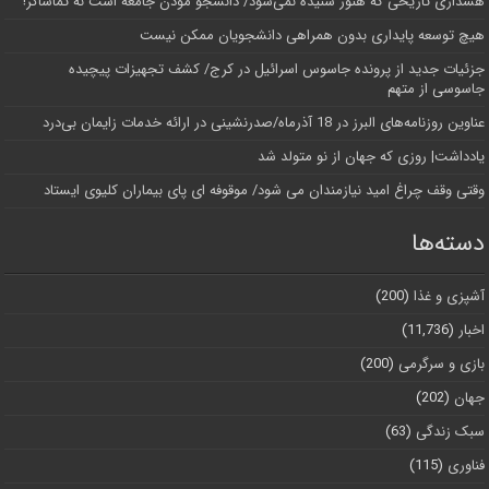
هشداری تاریخی که هنوز شنیده نمی‌شود/ دانشجو مؤذن جامعه است نه تماشاگر!
هیچ توسعه پایداری بدون همراهی دانشجویان ممکن نیست
جزئیات جدید از پرونده جاسوس اسرائیل در کرج/‌ کشف تجهیزات پیچیده
جاسوسی از متهم
عناوین روزنامه‌های البرز در ‌18 آذرماه/صدرنشینی در ارائه خدمات زایمان بی‌درد
یادداشت| روزی که جهان از نو متولد شد
وقتی وقف چراغ امید نیازمندان می شود/ موقوفه ای پای بیماران کلیوی ایستاد
دسته‌ها
آشپزی و غذا
(200)
اخبار
(11,736)
بازی و سرگرمی
(200)
جهان
(202)
سبک زندگی
(63)
فناوری
(115)