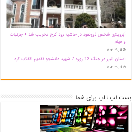
اَبَر‌ویلای شخص ذی‌نفوذ در حاشیه‌ رود کرج تخریب شد + جزئیات
و فیلم
آذر ۲۹, ۱۴۰۴
استان البرز در جنگ 12 روزه 7 شهید دانشجو تقدیم انقلاب کرد
آذر ۲۹, ۱۴۰۴
بست لپ تاپ برای شما