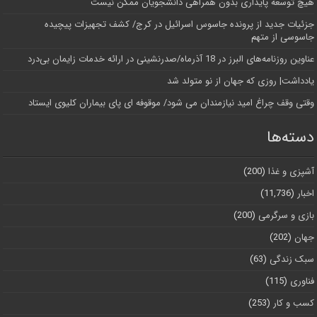
هیچ توسعه پایداری بدون همراهی دانشجویان ممکن نیست
جزئیات جدید از پرونده جاسوس اسرائیل در کرج/‌ کشف تجهیزات پیچیده
جاسوسی از متهم
عناوین روزنامه‌های البرز در ‌18 آذرماه/صدرنشینی در ارائه خدمات زایمان بی‌درد
یادداشت| روزی که جهان از نو متولد شد
وقتی وقف چراغ امید نیازمندان می شود/ موقوفه ای پای بیماران کلیوی ایستاد
دسته‌ها
آشپزی و غذا
(200)
اخبار
(11,736)
بازی و سرگرمی
(200)
جهان
(202)
سبک زندگی
(63)
فناوری
(115)
کسب و کار
(253)