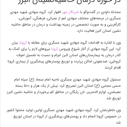
در حوزه درمان حاشیه‌نشینان البرز
محدثه داودی در گفت‌وگو با
خبرنگار مهر
اظهار کرد: گروه جهادی شهید مهدی
عسگری در عرصه‌های مختلف جهادی اعم از عمرانی، فرهنگی، آموزشی،
کارآفرینی و به صورت تخصصی در زمینه بهداشت و درمان در مناطق حاشیه
نشین استان البرز فعالیت دارد.
وی با اشاره به اقدامات گروه جهادی شهید عسگری برای مقابله با
کرونا
، بیان
کرد: این گروه جهادی از آغاز شیوع ویروس
کرونا
نیروهای لازم را برای کمک به
کادر درمان به بیمارستان‌های استان البرز اعزام و نسبت به
تغسیل
اموات
کرونایی، ضدعفونی اماکن پرتردد و توزیع پوسترهای پیشگیری از بیماری کرونا
اقدام کردند.
مسئول گروه جهادی شهید مهدی عسگری ناحیه امام سجاد (
ع)
سپاه امام
حسن مجتبی (
ع)
استان البرز تصریح کرد: بیش از یک هزار و ۵۰۰ بسته
معیشتی، لوازم
التحریر
، نان رایگان در مناطق کم برخوردار و حاشیه نشین البرز
توزیع شد.
وی خاطرنشان کرد: گروه جهادی شهید مهدی عسگری اولین تولید محتوا کشور
در خصوص کرونا انجام داد و پوسترهای پیشگیری از کرونا در استان توزیع
شد.