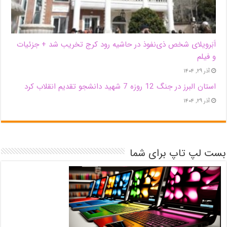
اَبَر‌ویلای شخص ذی‌نفوذ در حاشیه‌ رود کرج تخریب شد + جزئیات
و فیلم
آذر ۲۹, ۱۴۰۴
استان البرز در جنگ 12 روزه 7 شهید دانشجو تقدیم انقلاب کرد
آذر ۲۹, ۱۴۰۴
بست لپ تاپ برای شما