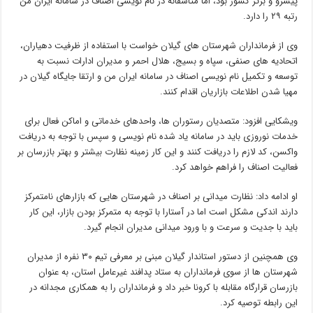
پیشرو و برتر کشور بود، اما متاسفانه در نام نویسی اصناف در سامانه ایران من
رتبه ۲۹ را دارد.
وی از فرمانداران شهرستان های گیلان خواست با استفاده از ظرفیت دهیاران،
اتحادیه های صنفی، سپاه و بسیج، هلال احمر و مدیران ادارات نسبت به
توسعه و تکمیل نام نویسی اصناف در سامانه ایران من و ارتقا جایگاه گیلان در
مهیا شدن اطلاعات بازاریان اقدام کنند.
ویشکایی افزود: متصدیان رستوران ها، واحدهای خدماتی و اماکن فعال برای
خدمات نوروزی باید در سامانه یاد شده نام نویسی و سپس با توجه به دریافت
واکسن، کد لازم را دریافت کنند و این کار زمینه نظارت بیشتر و بهتر بازرسان بر
فعالیت اصناف را فراهم خواهد کرد.
او ادامه داد: نظارت میدانی بر اصناف در شهرستان هایی که بازارهای نامتمرکز
دارند اندکی مشکل است اما در آستارا با توجه به متمرکز بودن بازار، این کار
باید با جدیت و سرعت و با ورود میدانی مدیران انجام گیرد.
وی همچنین از دستور استاندار گیلان مبنی بر معرفی تیم ۳۰ نفره از مدیران
شهرستان ها از سوی فرمانداران به ستاد پدافند غیرعامل استان، به عنوان
بازرسان قرارگاه مقابله با کرونا خبر داد و فرمانداران را به همکاری مجدانه در
این رابطه توصیه کرد.