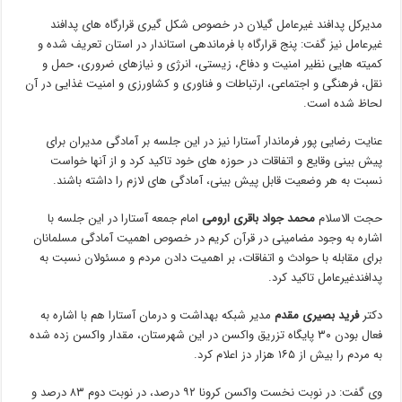
مدیرکل پدافند غیرعامل گیلان در خصوص شکل گیری قرارگاه های پدافند
غیرعامل نیز گفت: پنج قرارگاه با فرماندهی استاندار در استان تعریف شده و
کمیته هایی نظیر امنیت و دفاع، زیستی، انرژی و نیازهای ضروری، حمل و
نقل، فرهنگی و اجتماعی، ارتباطات و فناوری و کشاورزی و امنیت غذایی در آن
لحاظ شده است.
عنایت رضایی پور فرماندار آستارا نیز در این جلسه بر آمادگی مدیران برای
پیش بینی وقایع و اتفاقات در حوزه های خود تاکید کرد و از آنها خواست
نسبت به هر وضعیت قابل پیش بینی، آمادگی های لازم را داشته باشند.
حجت الاسلام
محمد جواد باقری ارومی
امام جمعه آستارا در این جلسه با
اشاره به وجود مضامینی در قرآن کریم در خصوص اهمیت آمادگی مسلمانان
برای مقابله با حوادث و اتفاقات، بر اهمیت دادن مردم و مسئولان نسبت به
پدافندغیرعامل تاکید کرد.
دکتر
فرید بصیری مقدم
مدیر شبکه بهداشت و درمان آستارا هم با اشاره به
فعال بودن ۳۰ پایگاه تزریق واکسن در این شهرستان، مقدار واکسن زده شده
به مردم را بیش از ۱۶۵ هزار دز اعلام کرد.
وی گفت: در نوبت نخست واکسن کرونا ۹۲ درصد، در نوبت دوم ۸۳ درصد و