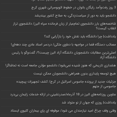
3 روز رفت‌وآمد رایگان بانوان در خطوط اتوبوسرانی شهری کرج
دانشجو باید به دور از سیاست‌زدگی، به صلاح کشور بیندیشد
شاخصه‌های بارز دانشجوی تمام‌عیار از زبان فرمانده سپاه البرز/ دانشجوی تراز
انقلاب کیست؟
یادداشت| چرا دانشگاه باید نقش خود را بازآرایی کند؟
مصائب دستگاه قضا در مواجهه با دعاوی ملکی/ دردسر اسناد عادی چند‌ دهه‌ای!
اصلی‌ترین مطالبات دانشجویان دانشگاه آزاد البرز چیست؟/ گفت‌وگو با رئیس
دانشگاه آز‌اد
هشداری تاریخی که هنوز شنیده نمی‌شود/ دانشجو مؤذن جامعه است نه تماشاگر!
هیچ توسعه پایداری بدون همراهی دانشجویان ممکن نیست
جزئیات جدید از پرونده جاسوس اسرائیل در کرج/‌ کشف تجهیزات پیچیده
جاسوسی از متهم
عناوین روزنامه‌های البرز در ‌18 آذرماه/صدرنشینی در ارائه خدمات زایمان بی‌درد
یادداشت| روزی که جهان از نو متولد شد
وقتی وقف چراغ امید نیازمندان می شود/ موقوفه ای پای بیماران کلیوی ایستاد