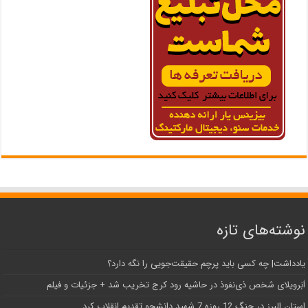
نوشته‌های تازه
یادداشت| ‌چه کسی باید پرچم حقیقت‌جویی را نگه دارد؟
اَبَر‌ویلای شخص ذی‌نفوذ در حاشیه‌ رود کرج تخریب شد + جزئیات و فیلم
استان البرز در جنگ 12 روزه 7 شهید دانشجو تقدیم انقلاب کرد