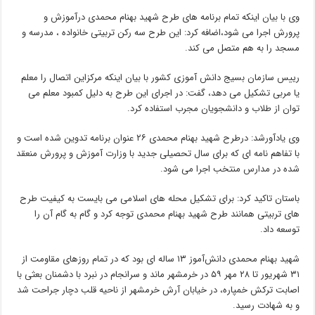
وی با بیان اینکه تمام برنامه های طرح شهید بهنام محمدی درآموزش و
پرورش اجرا می شود،اضافه کرد: این طرح سه رکن تربیتی خانواده ، مدرسه و
مسجد را به هم متصل می کند.
رییس سازمان بسیج دانش آموزی کشور با بیان اینکه مرکزاین اتصال را معلم
یا مربی تشکیل می دهد، گفت: در اجرای این طرح به دلیل کمبود معلم می
توان از طلاب و دانشجویان مجرب استفاده کرد.
وی یادآورشد: درطرح شهید بهنام محمدی ۲۶ عنوان برنامه تدوین شده است و
با تفاهم نامه ای که برای سال تحصیلی جدید با وزارت آموزش و پرورش منعقد
شده در مدارس منتخب اجرا می شود.
باستان تاکید کرد: برای تشکیل محله های اسلامی می بایست به کیفیت طرح
های تربیتی همانند طرح شهید بهنام محمدی توجه کرد و گام به گام آن را
توسعه داد.
شهید بهنام محمدی دانش‌آموز ۱۳ ساله ای بود که در تمام روزهای مقاومت از
۳۱ شهریور تا ۲۸ مهر ۵۹ در خرمشهر ماند و سرانجام در نبرد با دشمنان بعثی با
اصابت ترکش خمپاره، در خیابان آرش خرمشهر از ناحیه قلب دچار جراحت شد
و به شهادت رسید.