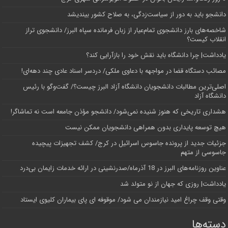
دانشجو باید به دور از سیاست‌زدگی، به صلاح کشور بیندیشد
شاخصه‌های بارز دانشجوی تمام‌عیار از زبان فرمانده سپاه البرز/ دانشجوی تراز
انقلاب کیست؟
یادداشت| چرا دانشگاه باید نقش خود را بازآرایی کند؟
مصائب دستگاه قضا در مواجهه با دعاوی ملکی/ دردسر اسناد عادی چند‌ دهه‌ای!
اصلی‌ترین مطالبات دانشجویان دانشگاه آزاد البرز چیست؟/ گفت‌وگو با رئیس
دانشگاه آز‌اد
هشداری تاریخی که هنوز شنیده نمی‌شود/ دانشجو مؤذن جامعه است نه تماشاگر!
هیچ توسعه پایداری بدون همراهی دانشجویان ممکن نیست
جزئیات جدید از پرونده جاسوس اسرائیل در کرج/‌ کشف تجهیزات پیچیده
جاسوسی از متهم
عناوین روزنامه‌های البرز در ‌18 آذرماه/صدرنشینی در ارائه خدمات زایمان بی‌درد
یادداشت| روزی که جهان از نو متولد شد
وقتی وقف چراغ امید نیازمندان می شود/ موقوفه ای پای بیماران کلیوی ایستاد
دسته‌ها