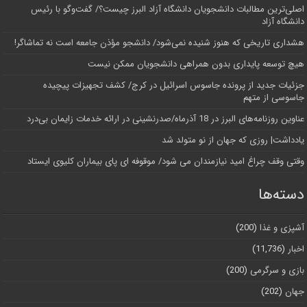
اصلی‌ترین مطالبات دانشجویان دانشگاه آزاد البرز چیست؟/ گفت‌وگو با رئیس
دانشگاه آز‌اد
هشداری تاریخی که هنوز شنیده نمی‌شود/ دانشجو مؤذن جامعه است نه تماشاگر!
هیچ توسعه پایداری بدون همراهی دانشجویان ممکن نیست
جزئیات جدید از پرونده جاسوس اسرائیل در کرج/‌ کشف تجهیزات پیچیده
جاسوسی از متهم
عناوین روزنامه‌های البرز در ‌18 آذرماه/صدرنشینی در ارائه خدمات زایمان بی‌درد
یادداشت| روزی که جهان از نو متولد شد
وقتی وقف چراغ امید نیازمندان می شود/ موقوفه ای پای بیماران کلیوی ایستاد
دسته‌ها
آشپزی و غذا
(200)
اخبار
(11,736)
بازی و سرگرمی
(200)
جهان
(202)