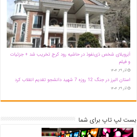
اَبَر‌ویلای شخص ذی‌نفوذ در حاشیه‌ رود کرج تخریب شد + جزئیات
و فیلم
آذر ۲۹, ۱۴۰۴
استان البرز در جنگ 12 روزه 7 شهید دانشجو تقدیم انقلاب کرد
آذر ۲۹, ۱۴۰۴
بست لپ تاپ برای شما