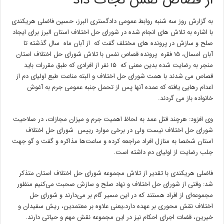
از قصاص نفس نجات داد
به گزارش روز سه شنبه روابط عمومی دادگستری البرز، حسین فاضلی هریکندی
با اشاره به تلاش های انجام شده در شورای حل اختلاف استان البرز برای ایجاد
صلح و سازش در پرونده های مختلف گفت که از آبان ماه سال گذشته تا
آبان امسال، ۱۵ فقره پرونده قصاص نفس با تلاش شورای حل اختلاف استان
منجر به رضایت شده بدین معنی که ۱۵ نفر از افرادی که طبق مقررات باید
قصاص می شدند با همت شورای حل اختلاف و البته مناعت طبع اولیای دم از
اعدام رهایی یافته که عمده آنها پس از تحمل جنبه عمومی جرم به آغوش
خانواده باز می گردند.
وی افزود: هرچند قتل عمد به لحاظ اهمیت جرم و میزان مجازات، در صلاحیت
شورای حل اختلاف نیست ولی در برخی موارد رییس شورای حل اختلاف
استان شخصا به منازل افراد مراجعه کرده و ساعت‌ها مذاکره و گفت و گو جهت
جلب رضایت از اولیای دم داشته است.
فاضلی هریکندی با تقدیر از تلاش مجموعه شورای حل اختلاف استان متذکر
شد: وقتی از شورای حل اختلاف و نهاد صلح و سازش صحبت می‌کنیم منظور
مجموعه‌ای از افراد هستند که در این مسیر گام بر می‌دارند و شورای حل
اختلاف نقش محوری بر عهده دارد،یعنی علاوه بر معتمدین، ریش سفیدان و
خیرین، قضات اجرای احکام نیز در این مجموعه نقش مهم و حیاتی دارند.