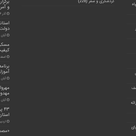
گردشگری و سفر
(228)
برگزا
اه
و آمری
آذر ۶, ۱۴۰۰
استاند
دولت 
آبان ۲۶, ۱۴۰۰
مسکن 
کیفیت
اسفند ۲۳, 
برنام
آموزا
آبان ۲۶, ۱۴۰۰
مهروا
شف
مهدو
آبان ۳۰, ۱۴۰۰
ر ارائه
۴۳
استان
اردیبهشت
ای
«مصطف