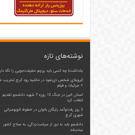
نوشته‌های تازه
یادداشت| ‌چه کسی باید پرچم حقیقت‌جویی را نگه دار
اَبَر‌ویلای شخص ذی‌نفوذ در حاشیه‌ رود کرج تخریب 
+ جزئیات و فیلم
استان البرز در جنگ 12 روزه 7 شهید دانشجو تقدیم
انقلاب کرد
3 روز رفت‌وآمد رایگان بانوان در خطوط اتوبوسرانی
شهری کرج
دانشجو باید به دور از سیاست‌زدگی، به صلاح کشور
بیندیشد