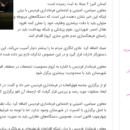
استان البرز ۶ مبتلا به ثبت رسیده است.
معاون سیاسی، امنیتی و اجتماعی فرمانداری فردیس با بیان
اینکه این خبر نشان دهنده این است که دستگاه‌های مربوطه و
متولی باید با دقت بیشتری وظایف خود را عملی کنند افزود:
هلال احمر، شهرداری، علوم پزشکی و شبکه بهداشت باید در
راستای فرهنگسازی عدم عادی سازی کرونا اقدام کنند.
صیاد اضافه کرد: عادی انگاری مردم ما را بیشتر دچار آسیب می‌کند، ای
سپاه
دستورکار ادارات قرار گیرد و در این خصوص تذکرات لازم نیز داده شده 
معاون فرماندار فردیس با اشاره به لزوم ممنوعیت تجمعات در منطقه، اف
قش
شهرستان باید با محدودیت بیشتری برگزار شود.
او از برگزاری جلسه فوق‌العاده در فرمانداری فردیس خبر داد و گفت: 
ابعاد متفاوت مورد رصد و بررسی قرار گرفت که ازجمله آن لغو برگزاری ک
سر
معاون سیاسی، امنیتی و اجتماعی فرمانداری فردیس اضافه کرد: یک نظر 
با اصل برگزاری با کنسرت در شهرستان وجود ندارد، اما با توجه به شرای
چهارچوب قانون است، همچنین دستگاه‌های نظارتی باید به صورت جدی‌تر
معاون فرماندار فردیس با بیان اینکه اقدامات قرنطینه‌ای و غربالگری برا