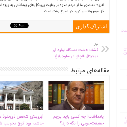
افزود: تقاضای ما از مردم علاوه بر رعایت پروتکل‌های بهداشتی به ویژه
دُز سوم واکسن کرونا در اسرع وقت است.
اشتراک گذاری
یست
قبلی
وس
کشف هشت دستگاه تولید ارز
ات
دیجیتال قاچاق در ساوجبلاغ
مقاله‌های مرتبط
یادداشت| ‌چه کسی باید پرچم
اَبَر‌ویلای شخص ذی‌نفوذ د
ن
ان
حقیقت‌جویی را نگه دارد؟
حاشیه‌ رود کرج تخریب ش