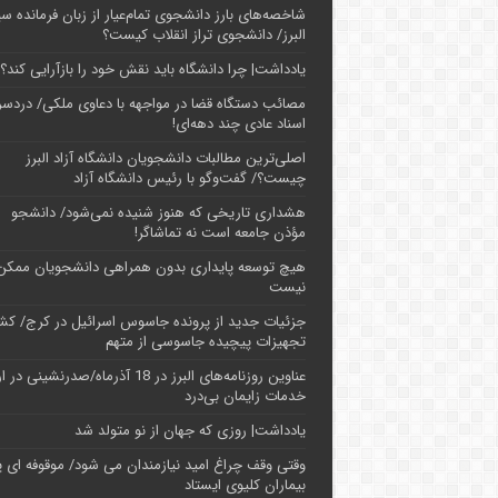
شاخصه‌های بارز دانشجوی تمام‌عیار از زبان فرمانده سپ
البرز/ دانشجوی تراز انقلاب کیست؟
یادداشت| چرا دانشگاه باید نقش خود را بازآرایی کند؟
مصائب دستگاه قضا در مواجهه با دعاوی ملکی/ دردسر
اسناد عادی چند‌ دهه‌ای!
اصلی‌ترین مطالبات دانشجویان دانشگاه آزاد البرز
چیست؟/ گفت‌وگو با رئیس دانشگاه آز‌اد
هشداری تاریخی که هنوز شنیده نمی‌شود/ دانشجو
مؤذن جامعه است نه تماشاگر!
هیچ توسعه پایداری بدون همراهی دانشجویان ممکن
نیست
جزئیات جدید از پرونده جاسوس اسرائیل در کرج/‌ ک
تجهیزات پیچیده جاسوسی از متهم
عناوین روزنامه‌های البرز در ‌18 آذرماه/صدرنشینی د
خدمات زایمان بی‌درد
یادداشت| روزی که جهان از نو متولد شد
وقتی وقف چراغ امید نیازمندان می شود/ موقوفه ای پ
بیماران کلیوی ایستاد