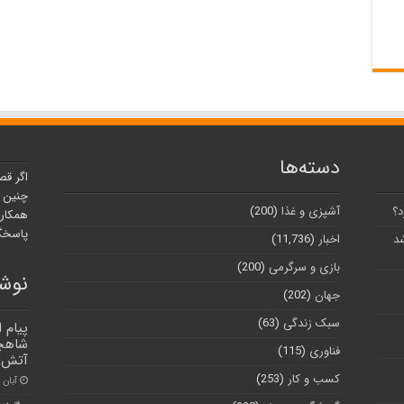
دسته‌ها
اگر قص
چنین ر
د؟
آشپزی و غذا
(200)
همکارا
پاسخگو
شد
اخبار
(11,736)
بازی و سرگرمی
(200)
نوشت
جهان
(202)
سبک زندگی
(63)
پیام 
شاهچر
فناوری
(115)
آتش‌ا
کسب و کار
(253)
آبان ۶, ۱۴۰۱