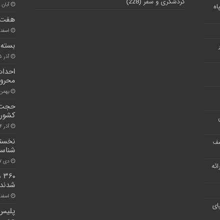
گردشگری و سفر
(228)
آبان ۲۶, ۱۴۰۰
اه
هفت ک
اسفند ۱۸, 
بسته 
آذر ۵, ۱۴۰۰
محروم
بهمن ۱۹, ۰۰
حجت ا
کشور 
آذر ۴, ۱۴۰۰
نخستین
شف
شناسا
دی ۷, ۱۴۰۰
ر ارائه
۶۰
شدند
اسفند ۱۰, 
ای
پلیس 