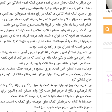
این مراکز به کمک بخش درمان آمده ضمن اینکه اعلام آمادگی می کنیم 
باشد، اقدام به راه اندازی مراکز جدید واکسیناسیون کنیم.
ستوک
وی با بیان اینکه تمام تلاش ما کمک در رفع دغدغه مسوولان بهداشتی م
واکسن به میزان بالا وارد کشور شده و ما وظیفه داریم به هر میزان 
اقدام کنیم زیرا راه علاج غلبه بر کرونا واکسیناسیون همگانی می باشد.
وی گفت: زمانی که رهبر معظم انقلاب اسلامی اعلام کردند تا بسیج و سپ
مخلصانه هر آنچه که در توان داشتند وارد عرصه کردند و به ندای رهبری 
حیدرنیا در ادامه با گرامیداشت هفته دفاع مقدس، افزود: دفاع مقدس هر
مردمی است که شیران روز و زاهدان شب بودند.
وی تصریح کرد:‌اگر امروز امنیت و اقتداری داریم و آبروی نظام به برکت
امام راحل می باشد و یکی یک دانه ای است که در هر کجا از این نقطه 
صحنه می شود و مانند سیلی مشکلات را برطرف می کند.
فرمانده سپاه استان البرز گفت: روزی بسیج در عرصه جنگ سخت، زمانی 
استکبار پست سر صدام بودند، وارد میدان شد ودفاع جانانه ای کرد و قه
شیه‌
جان فشانی کرد.
 و
وی افزود: یک روز نیر وارد عرصه کمک به سیل زدگان و زلزله زدگان شد،
کار فرهنگی و دفاع از حریم اهل بیت (ع) وارد میدان شد و اکنون برای 
است میهمان ناخوانده تمام دنیا شده، پا به عرصه گذاشته است.
م
حیدرنیا با اشاره به رزمایش کمک های مومنانه برای کمک به آسیب دیدگ
بسیج خادم خوبی برای مردم خوب البرز است.