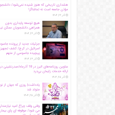
هشداری تاریخی که هنوز شنیده نمی‌شود/ دانشجو
مؤذن جامعه است نه تماشاگر!
آذر ۲۶, ۱۴۰۴
هیچ توسعه پایداری بدون
همراهی دانشجویان ممکن ن
آذر ۲۶, ۱۴۰۴
جزئیات جدید از پرونده جاس
اسرائیل در کرج/‌ کشف تجهیز
پیچیده جاسوسی از متهم
آذر ۲۶, ۱۴۰۴
عناوین روزنامه‌های البرز در ‌18 آذرماه/صدرنشینی در
ارائه خدمات زایمان بی‌درد
آذر ۲۵, ۱۴۰۴
یادداشت| روزی که جهان از نو
متولد شد
آذر ۲۵, ۱۴۰۴
وقتی وقف چراغ امید نیازمندا
می شود/ موقوفه ای پای بیمار