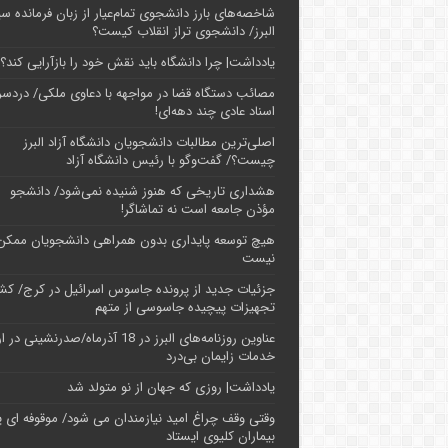
شاخصه‌های بارز دانشجوی تمام‌عیار از زبان فرمانده سپ
البرز/ دانشجوی تراز انقلاب کیست؟
یادداشت| چرا دانشگاه باید نقش خود را بازآرایی کند؟
مصائب دستگاه قضا در مواجهه با دعاوی ملکی/ دردسر
اسناد عادی چند‌ دهه‌ای!
اصلی‌ترین مطالبات دانشجویان دانشگاه آزاد البرز
چیست؟/ گفت‌وگو با رئیس دانشگاه آز‌اد
هشداری تاریخی که هنوز شنیده نمی‌شود/ دانشجو
مؤذن جامعه است نه تماشاگر!
هیچ توسعه پایداری بدون همراهی دانشجویان ممکن
نیست
جزئیات جدید از پرونده جاسوس اسرائیل در کرج/‌ ک
تجهیزات پیچیده جاسوسی از متهم
عناوین روزنامه‌های البرز در ‌18 آذرماه/صدرنشینی د
خدمات زایمان بی‌درد
یادداشت| روزی که جهان از نو متولد شد
وقتی وقف چراغ امید نیازمندان می شود/ موقوفه ای پ
بیماران کلیوی ایستاد