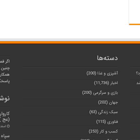
دسته‌ها
اگر قص
چنین ر
د؟
آشپزی و غذا
(200)
همکارا
پاسخگو
شد
اخبار
(11,736)
بازی و سرگرمی
(200)
نوشت
جهان
(202)
سبک زندگی
(63)
کاروا
(عج ) 
فناوری
(115)
اسفند ۲۸, 
کسب و کار
(253)
سپاه د