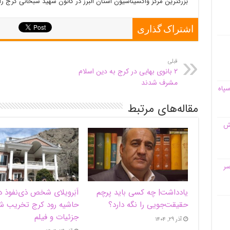
بزرگترین مرکز واکسیناسیون استان البرز در کانون شهید سبحانی کرج ر
اشتراک گذاری
قبلی
۲ بانوی بهایی در کرج به دین اسلام
مشرف شدند
سپاه
مقاله‌های مرتبط
قش
سر
یادداشت| ‌چه کسی باید پرچم
اَبَر‌ویلای شخص ذی‌نفوذ د
حقیقت‌جویی را نگه دارد؟
حاشیه‌ رود کرج تخریب ش
جزئیات و فیلم
آذر ۲۹, ۱۴۰۴