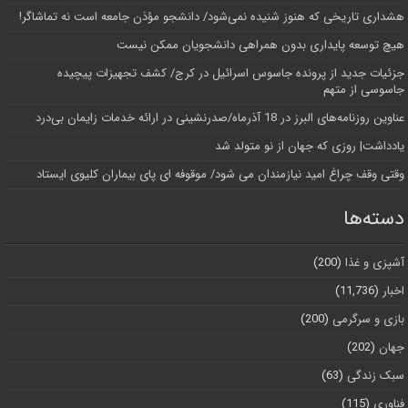
هشداری تاریخی که هنوز شنیده نمی‌شود/ دانشجو مؤذن جامعه است نه تماشاگر!
هیچ توسعه پایداری بدون همراهی دانشجویان ممکن نیست
جزئیات جدید از پرونده جاسوس اسرائیل در کرج/‌ کشف تجهیزات پیچیده
جاسوسی از متهم
عناوین روزنامه‌های البرز در ‌18 آذرماه/صدرنشینی در ارائه خدمات زایمان بی‌درد
یادداشت| روزی که جهان از نو متولد شد
وقتی وقف چراغ امید نیازمندان می شود/ موقوفه ای پای بیماران کلیوی ایستاد
دسته‌ها
آشپزی و غذا
(200)
اخبار
(11,736)
بازی و سرگرمی
(200)
جهان
(202)
سبک زندگی
(63)
فناوری
(115)