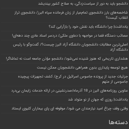
دانشجو باید به دور از سیاست‌زدگی، به صلاح کشور بیندیشد
شاخصه‌های بارز دانشجوی تمام‌عیار از زبان فرمانده سپاه البرز/ دانشجوی تراز
انقلاب کیست؟
یادداشت| چرا دانشگاه باید نقش خود را بازآرایی کند؟
مصائب دستگاه قضا در مواجهه با دعاوی ملکی/ دردسر اسناد عادی چند‌ دهه‌ای!
اصلی‌ترین مطالبات دانشجویان دانشگاه آزاد البرز چیست؟/ گفت‌وگو با رئیس
دانشگاه آز‌اد
هشداری تاریخی که هنوز شنیده نمی‌شود/ دانشجو مؤذن جامعه است نه تماشاگر!
هیچ توسعه پایداری بدون همراهی دانشجویان ممکن نیست
جزئیات جدید از پرونده جاسوس اسرائیل در کرج/‌ کشف تجهیزات پیچیده
جاسوسی از متهم
عناوین روزنامه‌های البرز در ‌18 آذرماه/صدرنشینی در ارائه خدمات زایمان بی‌درد
یادداشت| روزی که جهان از نو متولد شد
وقتی وقف چراغ امید نیازمندان می شود/ موقوفه ای پای بیماران کلیوی ایستاد
دسته‌ها